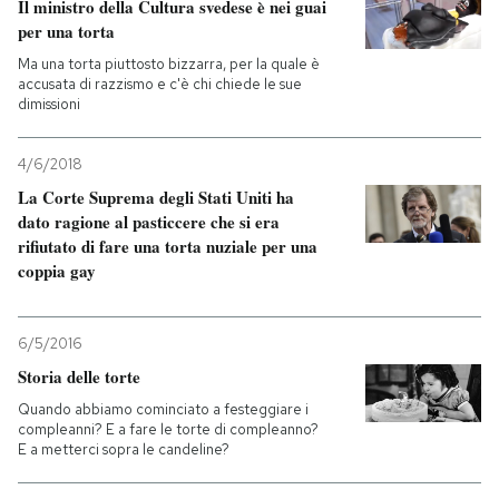
Il ministro della Cultura svedese è nei guai
per una torta
PODCAST
Ma una torta piuttosto bizzarra, per la quale è
accusata di razzismo e c'è chi chiede le sue
dimissioni
NEWSLETTER
4/6/2018
I MIEI PREFERITI
La Corte Suprema degli Stati Uniti ha
dato ragione al pasticcere che si era
rifiutato di fare una torta nuziale per una
SHOP
coppia gay
CALENDARIO
6/5/2016
Storia delle torte
Quando abbiamo cominciato a festeggiare i
AREA PERSONALE
compleanni? E a fare le torte di compleanno?
E a metterci sopra le candeline?
Entra