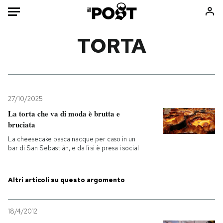
Auto
TORTA
HOME
Italia
Moda
Mondo
Libri
27/10/2025
Politica
Consumismi
La torta che va di moda è brutta e
bruciata
Tecnologia
Storie/Idee
La cheesecake basca nacque per caso in un
Internet
Ok Boomer!
bar di San Sebastián, e da lì si è presa i social
Scienza
Media
Cultura
Europa
Altri articoli su questo argomento
Economia
Altrecose
Sport
Mondiali calcio 2026
18/4/2012