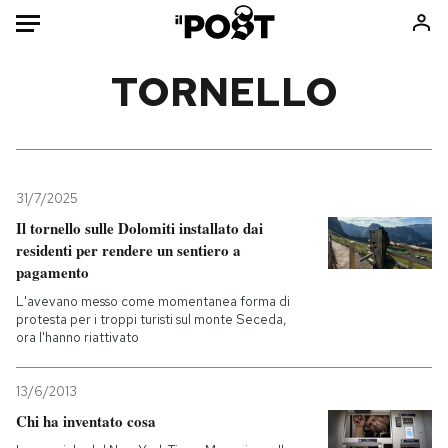
Auto
TORNELLO
HOME
Italia
Moda
Mondo
Libri
31/7/2025
Politica
Consumismi
Il tornello sulle Dolomiti installato dai
residenti per rendere un sentiero a
Tecnologia
Storie/Idee
pagamento
Internet
Ok Boomer!
L'avevano messo come momentanea forma di
Scienza
Media
protesta per i troppi turisti sul monte Seceda,
ora l'hanno riattivato
Cultura
Europa
Economia
Altrecose
13/6/2013
Sport
Mondiali calcio 2026
Chi ha inventato cosa