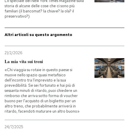
Lo speciale del New York Times Magazine sulla
storia di alcune delle cose che ci sono più
familiari (il bancomat? la chiave? la ola? il
PODCAST
preservativo?)
NEWSLETTER
Altri articoli su questo argomento
I MIEI PREFERITI
21/2/2026
La mia vita sui treni
SHOP
«Chi viaggia su rotaie in questo paese si
muove nello spazio quasi metafisico
dell’incontro tra l’imprevisto e la sua
prevedibilità. Se sei fortunato e hai più di
CALENDARIO
sessanta minuti di ritardo, puoi chiedere un
rimborso che arriva sotto forma di voucher
buono per l’acquisto di un biglietto per un
AREA PERSONALE
altro treno, che probabilmente arriverà in
ritardo, facendoti maturare un altro buono»
Entra
24/7/2025