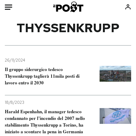
Auto
THYSSENKRUPP
HOME
Italia
Moda
Mondo
Libri
26/11/2024
Politica
Consumismi
Il gruppo siderurgico tedesco
Thyssenkrupp taglierà 11mila posti di
Tecnologia
Storie/Idee
lavoro entro il 2030
Internet
Ok Boomer!
Scienza
Media
18/8/2023
Cultura
Europa
Harald Espenhahn, il manager tedesco
Economia
Altrecose
condannato per l’incendio del 2007 nello
Sport
Mondiali calcio 2026
stabilimento Thyssenkrupp a Torino, ha
iniziato a scontare la pena in Germania