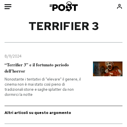
Auto
TERRIFIER 3
HOME
Italia
Moda
Mondo
Libri
8/11/2024
Politica
Consumismi
“Terrifier 3” e il fortunato periodo
dell’horror
Tecnologia
Storie/Idee
Nonostante i tentativi di "elevare" il genere, il
Internet
Ok Boomer!
cinema non è mai stato così pieno di
Scienza
Media
tradizionali storie e saghe splatter da non
dormirci la notte
Cultura
Europa
Economia
Altrecose
Altri articoli su questo argomento
Sport
Mondiali calcio 2026