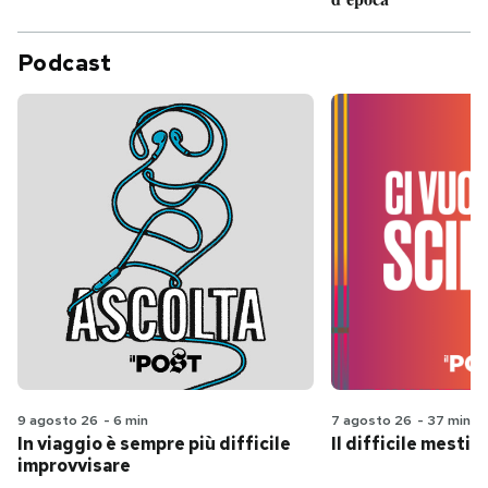
Podcast
9 agosto 26
-
6 min
7 agosto 26
-
37 min
In viaggio è sempre più difficile
Il difficile mestie
improvvisare