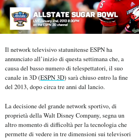
PODCAST
NEWSLETTER
Il network televisivo statunitense ESPN ha
I MIEI PREFERITI
annunciato all’inizio di questa settimana che, a
causa del basso numero di telespettatori, il suo
SHOP
canale in 3D (
ESPN 3D
) sarà chiuso entro la fine
del 2013, dopo circa tre anni dal lancio.
CALENDARIO
La decisione del grande network sportivo, di
proprietà della Walt Disney Company, segna un
AREA PERSONALE
altro momento di difficoltà per la tecnologia che
Area Personale
permette di vedere in tre dimensioni sui televisori
Newsletter