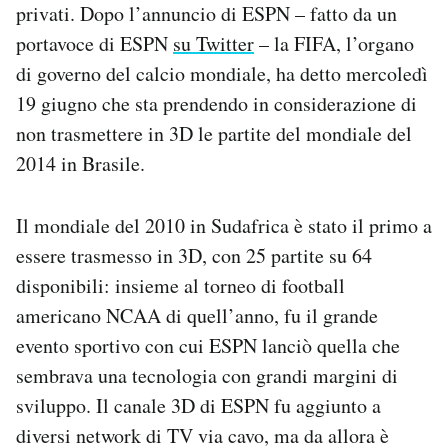
privati. Dopo l’annuncio di ESPN – fatto da un
Notifiche mobile
portavoce di ESPN
su Twitter
– la FIFA, l’organo
Regala il Post
Hai bisogno di aiuto?
di governo del calcio mondiale, ha detto mercoledì
Esci
19 giugno che sta prendendo in considerazione di
non trasmettere in 3D le partite del mondiale del
2014 in Brasile.
Il mondiale del 2010 in Sudafrica è stato il primo a
essere trasmesso in 3D, con 25 partite su 64
disponibili: insieme al torneo di football
americano NCAA di quell’anno, fu il grande
evento sportivo con cui ESPN lanciò quella che
sembrava una tecnologia con grandi margini di
sviluppo. Il canale 3D di ESPN fu aggiunto a
diversi network di TV via cavo, ma da allora è