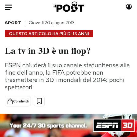
Auto
SPORT
Giovedì 20 giugno 2013
QUESTO ARTICOLO HA PIÙ DI
13 ANNI
HOME
La tv in 3D è un flop?
Italia
Moda
Mondo
Libri
ESPN chiuderà il suo canale statunitense alla
Politica
Consumismi
fine dell'anno, la FIFA potrebbe non
Tecnologia
Storie/Idee
trasmettere in 3D i mondiali del 2014: pochi
spettatori
Internet
Ok Boomer!
Scienza
Media
Condividi
Cultura
Europa
Economia
Altrecose
Sport
Mondiali calcio 2026