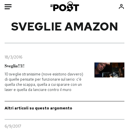
Auto
SVEGLIE AMAZON
HOME
Italia
Moda
Mondo
Libri
18/3/2016
Politica
Consumismi
Sveglia!!1!
Tecnologia
Storie/Idee
10 sveglie stranissime (nove esistono davvero)
di quelle pensate per funzionare sul serio: c'è
Internet
Ok Boomer!
quella che scappa, quella a cui sparare con un
Scienza
Media
laser e quella da lanciare contro il muro
Cultura
Europa
Economia
Altrecose
Altri articoli su questo argomento
Sport
Mondiali calcio 2026
6/9/2017