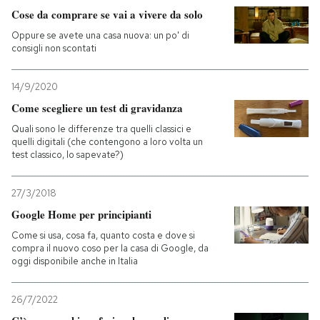
Cose da comprare se vai a vivere da solo
PODCAST
Oppure se avete una casa nuova: un po' di
consigli non scontati
NEWSLETTER
14/9/2020
Come scegliere un test di gravidanza
I MIEI PREFERITI
Quali sono le differenze tra quelli classici e
quelli digitali (che contengono a loro volta un
test classico, lo sapevate?)
SHOP
27/3/2018
Google Home per principianti
CALENDARIO
Come si usa, cosa fa, quanto costa e dove si
compra il nuovo coso per la casa di Google, da
oggi disponibile anche in Italia
AREA PERSONALE
Entra
26/7/2022