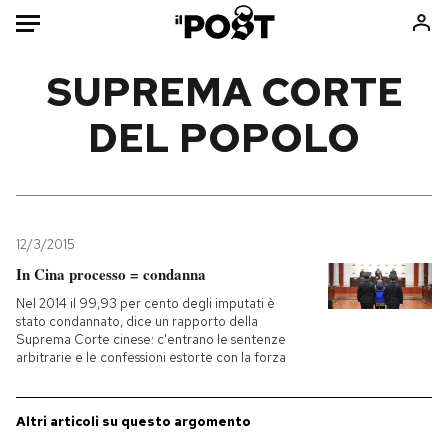
Auto
SUPREMA CORTE
DEL POPOLO
HOME
Italia
Moda
Mondo
Libri
Politica
Consumismi
12/3/2015
Tecnologia
Storie/Idee
In Cina processo = condanna
Internet
Ok Boomer!
Nel 2014 il 99,93 per cento degli imputati è
Scienza
Media
stato condannato, dice un rapporto della
Suprema Corte cinese: c'entrano le sentenze
Cultura
Europa
arbitrarie e le confessioni estorte con la forza
Economia
Altrecose
Sport
Mondiali calcio 2026
Altri articoli su questo argomento