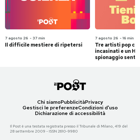
7 agosto 26
-
37 min
7 agosto 26
-
16 min
Il difficile mestiere di ripetersi
Tre artisti pop ch
incasinati e un Hit
spionaggio senti
Chi siamo
Pubblicità
Privacy
Gestisci le preferenze
Condizioni d'uso
Dichiarazione di accessibilità
Il Post è una testata registrata presso il Tribunale di Milano, 419 del
28 settembre 2009 - ISSN 2610-9980