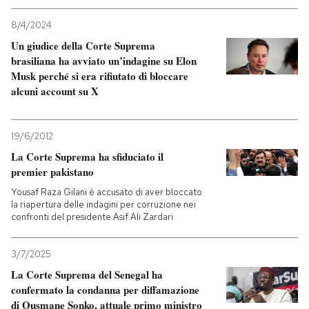
8/4/2024
PODCAST
Un giudice della Corte Suprema
brasiliana ha avviato un’indagine su Elon
NEWSLETTER
Musk perché si era rifiutato di bloccare
alcuni account su X
I MIEI PREFERITI
19/6/2012
La Corte Suprema ha sfiduciato il
SHOP
premier pakistano
Yousaf Raza Gilani è accusato di aver bloccato
la riapertura delle indagini per corruzione nei
CALENDARIO
confronti del presidente Asif Ali Zardari
AREA PERSONALE
3/7/2025
La Corte Suprema del Senegal ha
Entra
confermato la condanna per diffamazione
di Ousmane Sonko, attuale primo ministro