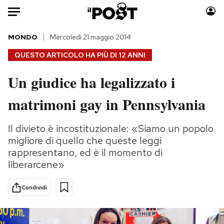
Auto
MONDO
Mercoledì 21 maggio 2014
QUESTO ARTICOLO HA PIÙ DI
12 ANNI
HOME
Un giudice ha legalizzato i
Italia
Moda
matrimoni gay in Pennsylvania
Mondo
Libri
Politica
Consumismi
Il divieto è incostituzionale: «Siamo un popolo
Tecnologia
Storie/Idee
migliore di quello che queste leggi
Internet
Ok Boomer!
rappresentano, ed è il momento di
Scienza
Media
liberarcene»
Cultura
Europa
Economia
Altrecose
Condividi
Sport
Mondiali calcio 2026