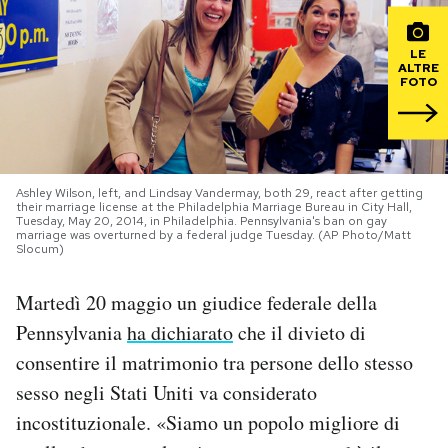
PODCAST
LE
ALTRE
FOTO
NEWSLETTER
I MIEI PREFERITI
Ashley Wilson, left, and Lindsay Vandermay, both 29, react after getting
their marriage license at the Philadelphia Marriage Bureau in City Hall,
Tuesday, May 20, 2014, in Philadelphia. Pennsylvania's ban on gay
marriage was overturned by a federal judge Tuesday. (AP Photo/Matt
SHOP
Slocum)
Martedì 20 maggio un giudice federale della
CALENDARIO
Pennsylvania
ha dichiarato
che il divieto di
consentire il matrimonio tra persone dello stesso
AREA PERSONALE
sesso negli Stati Uniti va considerato
Area Personale
incostituzionale. «Siamo un popolo migliore di
Newsletter