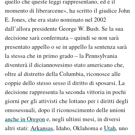
quello che queste leggi rappresentano, ed è il
Notifiche mobile
momento di liberarcene», ha scritto il giudice John
Regala il Post
E. Jones, che era stato nominato nel 2002
Hai bisogno di aiuto?
dall’allora presidente George W. Bush. Se la sua
Esci
decisione sarà confermata – quindi se non sarà
presentato appello o se in appello la sentenza sarà
la stessa che in primo grado – la Pennsylvania
diventerà il diciannovesimo stato americano che,
oltre al distretto della Columbia, riconosce alle
coppie dello stesso sesso il diritto di sposarsi. La
decisione rappresenta la seconda vittoria in pochi
giorni per gli attivisti che lottano per i diritti degli
omosessuali, dopo il riconoscimento delle unioni
anche in Oregon
e, negli ultimi mesi, in diversi
altri stati:
Arkansas
, Idaho, Oklahoma e
Utah
, uno