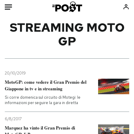
Auto
STREAMING MOTO
GP
HOME
Italia
Moda
Mondo
Libri
Politica
Consumismi
20/10/2019
Tecnologia
Storie/Idee
MotoGP: come vedere il Gran Premio del
Internet
Ok Boomer!
Giappone in tv e in streaming
Scienza
Media
Si corre domenica sul circuito di Motegi: le
Cultura
Europa
informazioni per seguire la gara in diretta
Economia
Altrecose
6/8/2017
Sport
Mondiali calcio 2026
Marquez ha vinto il Gran Premio di