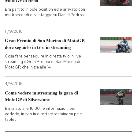
MotoGP di Brno
Era partito in pole position ed è arrivato con
PODCAST
molti secondi di vantaggio su Daniel Pedrosa
11/9/2016
NEWSLETTER
Gran Premio di San Marino di MotoGP,
dove seguirlo in tv o in streaming
I MIEI PREFERITI
Cosa fare per seguire in diretta tv o in live
streaming il Gran Premio di San Marino di
MotoGP, che inizia alle 14
SHOP
4/9/2016
Come vedere in streaming la gara di
CALENDARIO
MotoGP di Silverstone
È iniziato alle 16.30: le informazioni per
AREA PERSONALE
vederlo, in tv o in diretta streaming su pc e
tablet
Entra