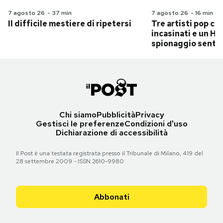
7 agosto 26
-
37 min
7 agosto 26
-
16 min
Il difficile mestiere di ripetersi
Tre artisti pop ch
incasinati e un Hit
spionaggio senti
Chi siamo
Pubblicità
Privacy
Gestisci le preferenze
Condizioni d'uso
Dichiarazione di accessibilità
Il Post è una testata registrata presso il Tribunale di Milano, 419 del
28 settembre 2009 - ISSN 2610-9980
Abbonati