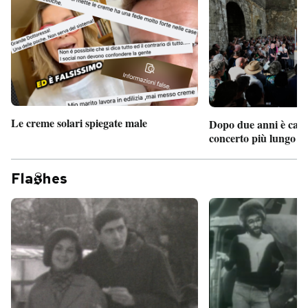
Le creme solari spiegate male
Dopo due anni è camb
concerto più lungo d
Fla
hes