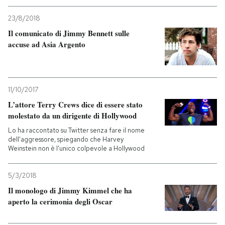
23/8/2018
PODCAST
Il comunicato di Jimmy Bennett sulle
accuse ad Asia Argento
NEWSLETTER
I MIEI PREFERITI
11/10/2017
L’attore Terry Crews dice di essere stato
molestato da un dirigente di Hollywood
SHOP
Lo ha raccontato su Twitter senza fare il nome
dell'aggressore, spiegando che Harvey
Weinstein non è l'unico colpevole a Hollywood
CALENDARIO
5/3/2018
AREA PERSONALE
Il monologo di Jimmy Kimmel che ha
aperto la cerimonia degli Oscar
Entra