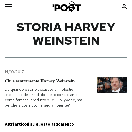
Auto
STORIA HARVEY
WEINSTEIN
HOME
Italia
Moda
Mondo
Libri
Politica
Consumismi
14/10/2017
Tecnologia
Storie/Idee
Chi è esattamente Harvey Weinstein
Internet
Ok Boomer!
Da quando è stato accusato di molestie
Scienza
Media
sessuali da decine di donne lo conosciamo
come famoso-produttore-di-Hollywood, ma
Cultura
Europa
perché è così noto nel suo ambiente?
Economia
Altrecose
Sport
Mondiali calcio 2026
Altri articoli su questo argomento