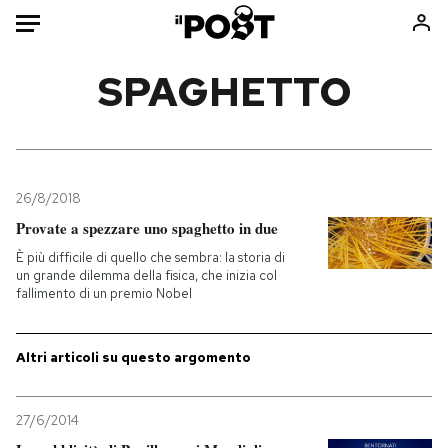
Auto
SPAGHETTO
HOME
Italia
Moda
Mondo
Libri
26/8/2018
Politica
Consumismi
Provate a spezzare uno spaghetto in due
Tecnologia
Storie/Idee
È più difficile di quello che sembra: la storia di
un grande dilemma della fisica, che inizia col
Internet
Ok Boomer!
fallimento di un premio Nobel
Scienza
Media
Cultura
Europa
Altri articoli su questo argomento
Economia
Altrecose
Sport
Mondiali calcio 2026
27/6/2014