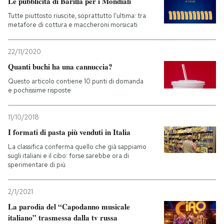
Le pubblicità di Barilla per i Mondiali
Tutte piuttosto riuscite, soprattutto l'ultima: tra
PODCAST
metafore di cottura e maccheroni morsicati
22/11/2020
NEWSLETTER
Quanti buchi ha una cannuccia?
Questo articolo contiene 10 punti di domanda
I MIEI PREFERITI
e pochissime risposte
11/10/2018
SHOP
I formati di pasta più venduti in Italia
La classifica conferma quello che già sappiamo
CALENDARIO
sugli italiani e il cibo: forse sarebbe ora di
sperimentare di più
AREA PERSONALE
2/1/2021
La parodia del “Capodanno musicale
Entra
italiano” trasmessa dalla tv russa