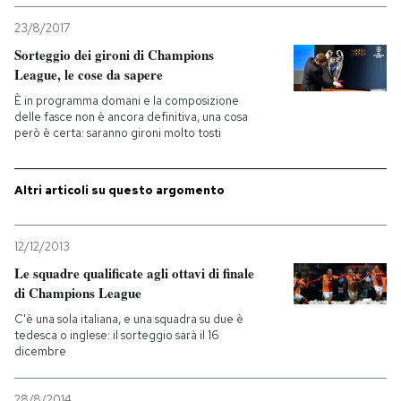
23/8/2017
PODCAST
Sorteggio dei gironi di Champions
League, le cose da sapere
NEWSLETTER
È in programma domani e la composizione
delle fasce non è ancora definitiva, una cosa
però è certa: saranno gironi molto tosti
I MIEI PREFERITI
Altri articoli su questo argomento
SHOP
12/12/2013
Le squadre qualificate agli ottavi di finale
CALENDARIO
di Champions League
C'è una sola italiana, e una squadra su due è
AREA PERSONALE
tedesca o inglese: il sorteggio sarà il 16
dicembre
Entra
28/8/2014