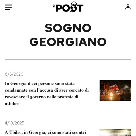
Auto
SOGNO
GEORGIANO
HOME
Italia
Moda
Mondo
Libri
Politica
Consumismi
8/5/2026
Tecnologia
Storie/Idee
In Georgia dieci persone sono state
Internet
Ok Boomer!
condannate con l’accusa di aver cercato di
Scienza
Media
rovesciare il governo nelle proteste di
ottobre
Cultura
Europa
Economia
Altrecose
Sport
Mondiali calcio 2026
4/10/2025
A Tbilisi, in Georgia, ci sono stati scontri