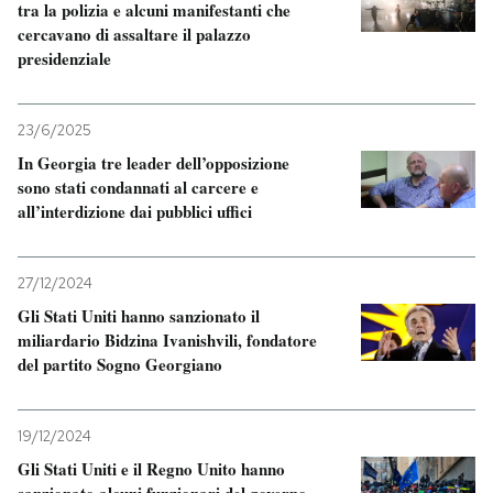
tra la polizia e alcuni manifestanti che
cercavano di assaltare il palazzo
PODCAST
presidenziale
NEWSLETTER
23/6/2025
In Georgia tre leader dell’opposizione
sono stati condannati al carcere e
I MIEI PREFERITI
all’interdizione dai pubblici uffici
SHOP
27/12/2024
Gli Stati Uniti hanno sanzionato il
CALENDARIO
miliardario Bidzina Ivanishvili, fondatore
del partito Sogno Georgiano
AREA PERSONALE
19/12/2024
Entra
Gli Stati Uniti e il Regno Unito hanno