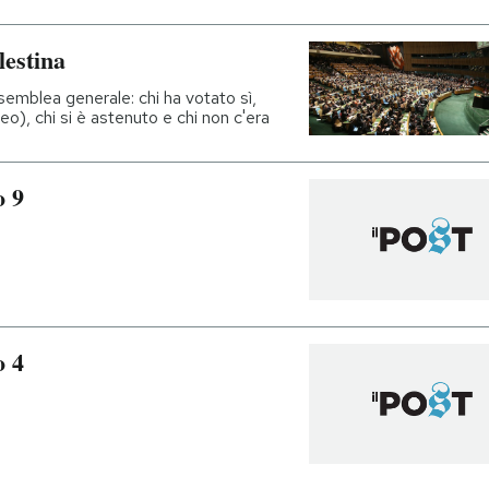
lestina
assemblea generale: chi ha votato sì,
o), chi si è astenuto e chi non c'era
o 9
o 4