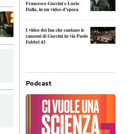
Francesco Guccini e Lucio
“Loco
Dalla, in un video d’epoca
Franc
I video dei fan che cantano le
Il de
canzoni di Guccini in via Paolo
Edoar
Fabbri 43
cappi
Podcast