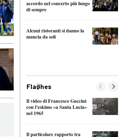
accordo nel concerto più lungo
di sempre
Il ci
parla
Alcuni ristoranti si danno la
nessu
mancia da soli
Fla
hes
Il video di Francesco Guccini
Sulla
con l’eskimo «a Santa Lucia»
vorti
nel 1965
veder
Il particolare rapporto tra
La ve