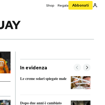
Abbonati
Shop
Regala
UAY
In evidenza
Le creme solari spiegate male
FitAc
guerr
Dopo due anni è cambiato
A cos