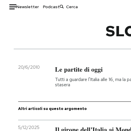
Newsletter
Podcast
Auto
SL
HOME
Italia
Moda
Mondo
Libri
Politica
Consumismi
20/6/2010
Le partite di oggi
Tecnologia
Storie/Idee
Tutti a guardare l'Italia alle 16, ma la 
Internet
Ok Boomer!
stasera
Scienza
Media
Cultura
Europa
Economia
Altrecose
Altri articoli su questo argomento
Sport
Mondiali calcio 2026
5/12/2025
Il girone dell’Italia ai Mond