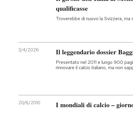
qualificasse
PODCAST
Troverebbe di nuovo la Svizzera, ma
NEWSLETTER
3/4/2026
Il leggendario dossier Bagg
I MIEI PREFERITI
Presentato nel 2011 e lungo 900 pagin
rinnovare il calcio italiano, ma non s
SHOP
CALENDARIO
20/6/2010
I mondiali di calcio – giorn
AREA PERSONALE
Entra