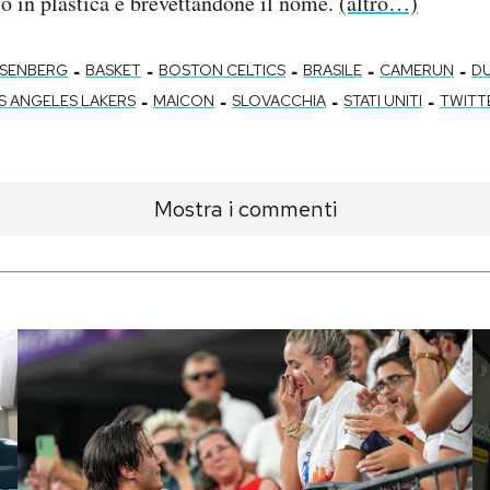
o in plastica e brevettandone il nome.
(altro…)
-
-
-
-
-
SSENBERG
BASKET
BOSTON CELTICS
BRASILE
CAMERUN
D
-
-
-
-
S ANGELES LAKERS
MAICON
SLOVACCHIA
STATI UNITI
TWITT
Mostra i commenti