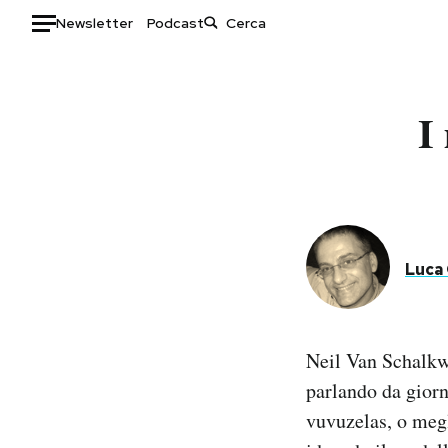
Newsletter
Podcast
Auto
I
HOME
Italia
Moda
Mondo
Libri
Politica
Consumismi
Tecnologia
Storie/Idee
Luca
Internet
Ok Boomer!
Scienza
Media
Cultura
Europa
Neil Van Schalkw
Economia
Altrecose
parlando da giorn
Sport
Mondiali calcio 2026
vuvuzelas, o megl