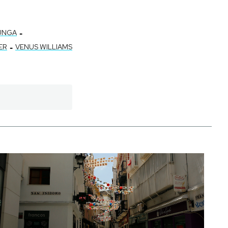
-
UNGA
-
ER
VENUS WILLIAMS