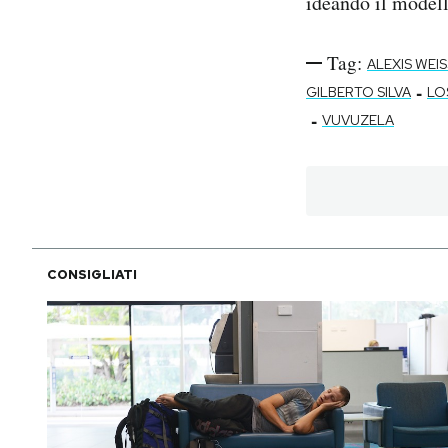
ideando il modell
PODCAST
Tag:
ALEXIS WEI
-
GILBERTO SILVA
LO
NEWSLETTER
-
VUVUZELA
I MIEI PREFERITI
SHOP
CONSIGLIATI
CALENDARIO
AREA PERSONALE
Area Personale
Newsletter