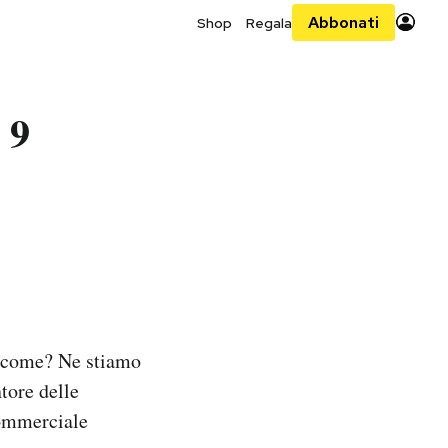
Abbonati
Shop
Regala
 9
a come? Ne stiamo
tore delle
commerciale