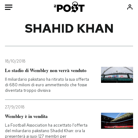
Auto
SHAHID KHAN
HOME
Italia
Moda
Mondo
Libri
18/10/2018
Politica
Consumismi
Lo stadio di Wembley non verrà venduto
Tecnologia
Storie/Idee
Il miliardario pakistano ha ritirato la sua offerta
di 680 milioni di euro ammettendo che fosse
Internet
Ok Boomer!
diventata troppo divisiva
Scienza
Media
Cultura
Europa
27/9/2018
Economia
Altrecose
Wembley è in vendita
Sport
Mondiali calcio 2026
La Football Association ha accettato l'offerta
del miliardario pakistano Shadid Khan: ora la
presenterà ai suoi 127 membri per