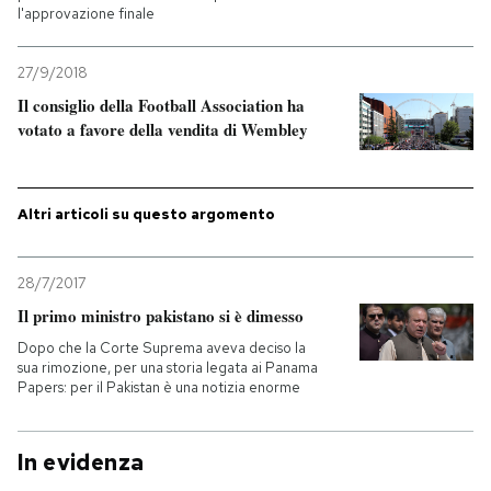
l'approvazione finale
PODCAST
27/9/2018
Il consiglio della Football Association ha
NEWSLETTER
votato a favore della vendita di Wembley
I MIEI PREFERITI
Altri articoli su questo argomento
SHOP
28/7/2017
Il primo ministro pakistano si è dimesso
CALENDARIO
Dopo che la Corte Suprema aveva deciso la
sua rimozione, per una storia legata ai Panama
Papers: per il Pakistan è una notizia enorme
AREA PERSONALE
Entra
In evidenza