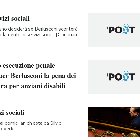
izi sociali
ilano deciderà se Berlusconi sconterà
fidamento ai servizi sociali [Continua]
o esecuzione penale
per Berlusconi la pena dei
ura per anziani disabili
i sociali
ai domiciliari chiesta da Silvio
prevede