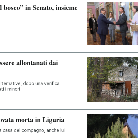
el bosco” in Senato, insieme
ssere allontanati dai
lternative, dopo una verifica
i i minori
ovata morta in Liguria
a casa del compagno, anche lui