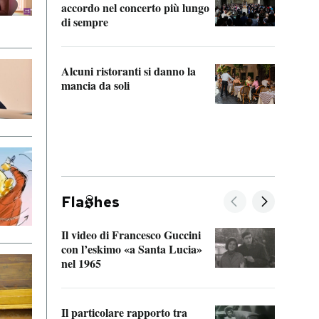
accordo nel concerto più lungo
di sempre
Il ci
parla
Alcuni ristoranti si danno la
nessu
mancia da soli
Fla
hes
Il video di Francesco Guccini
Sulla
con l’eskimo «a Santa Lucia»
vorti
nel 1965
veder
Il particolare rapporto tra
La ve