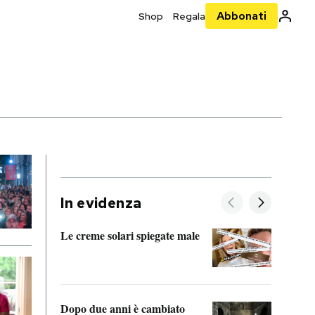
Abbonati
Shop
Regala
In evidenza
Le creme solari spiegate male
FitAc
guerr
Dopo due anni è cambiato
A cos