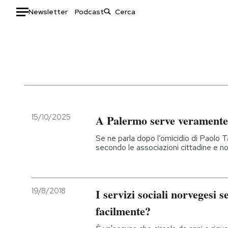
Newsletter
Podcast
Auto
HOME
Italia
Moda
Mondo
Libri
Politica
Consumismi
15/10/2025
A Palermo serve veramente 
Tecnologia
Storie/Idee
Se ne parla dopo l’omicidio di Paolo 
Internet
Ok Boomer!
secondo le associazioni cittadine e n
Scienza
Media
Cultura
Europa
Economia
Altrecose
19/8/2018
I servizi sociali norvegesi 
Sport
Mondiali calcio 2026
facilmente?