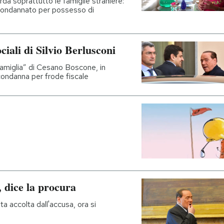
rda soprattutto le famiglie straniere:
a condannato per possesso di
ciali di Silvio Berlusconi
Famiglia” di Cesano Boscone, in
condanna per frode fiscale
, dice la procura
a accolta dall'accusa, ora si