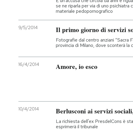
È un'accusa che circola da anni e rigua
se ne riparla per via di uno psichiatr
materiale pedopornografico
PODCAST
9/5/2014
Il primo giorno di servizi so
NEWSLETTER
Fotografie dal centro anziani “Sacra 
provincia di Milano, dove sconterà la 
I MIEI PREFERITI
16/4/2014
Amore, io esco
SHOP
CALENDARIO
10/4/2014
Berlusconi ai servizi sociali
AREA PERSONALE
La richiesta dell'ex PresdelCons è stat
Entra
esprimerà il tribunale