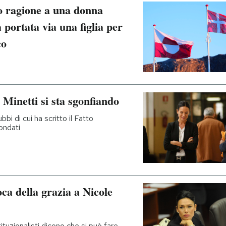
o ragione a una donna
 portata via una figlia per
co
e Minetti si sta sgonfiando
bi di cui ha scritto il Fatto
ondati
ca della grazia a Nicole
tuzionalisti dicono che si può fare