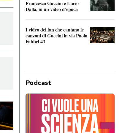
Francesco Guccini e Lucio
“Loco
Dalla, in un video d’epoca
Franc
I video dei fan che cantano le
Il de
canzoni di Guccini in via Paolo
Edoar
Fabbri 43
cappi
Podcast