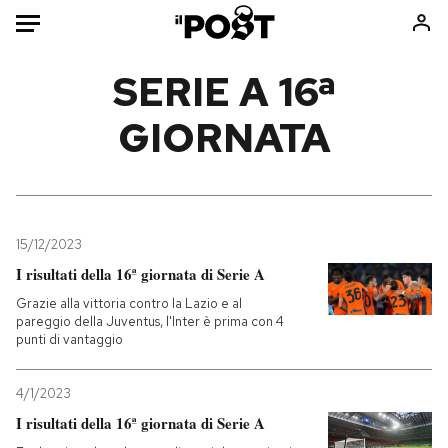
Auto
SERIE A 16ª
GIORNATA
HOME
Italia
Moda
Mondo
Libri
Politica
Consumismi
15/12/2023
Tecnologia
Storie/Idee
I risultati della 16ª giornata di Serie A
Internet
Ok Boomer!
Grazie alla vittoria contro la Lazio e al
Scienza
Media
pareggio della Juventus, l'Inter è prima con 4
punti di vantaggio
Cultura
Europa
Economia
Altrecose
4/1/2023
Sport
Mondiali calcio 2026
I risultati della 16ª giornata di Serie A