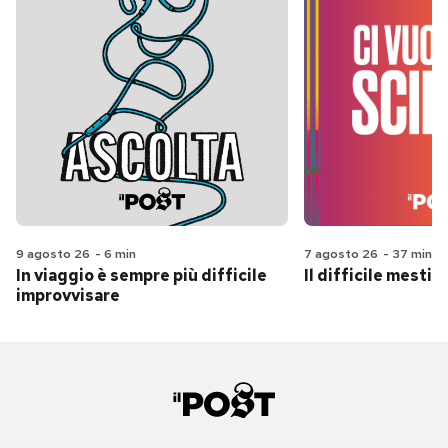
9 agosto 26
-
6 min
7 agosto 26
-
37 min
In viaggio è sempre più difficile
Il difficile mestie
improvvisare