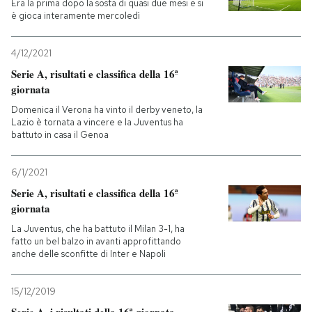
Era la prima dopo la sosta di quasi due mesi e si
è gioca interamente mercoledì
PODCAST
4/12/2021
Serie A, risultati e classifica della 16ª
NEWSLETTER
giornata
Domenica il Verona ha vinto il derby veneto, la
I MIEI PREFERITI
Lazio è tornata a vincere e la Juventus ha
battuto in casa il Genoa
SHOP
6/1/2021
Serie A, risultati e classifica della 16ª
giornata
CALENDARIO
La Juventus, che ha battuto il Milan 3-1, ha
fatto un bel balzo in avanti approfittando
anche delle sconfitte di Inter e Napoli
AREA PERSONALE
Entra
15/12/2019