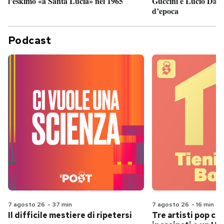
Guccini e Lucio Dalla
l’eskimo «a Santa Lucia» nel 1965
d’epoca
Podcast
7 agosto 26
-
37 min
7 agosto 26
-
16 min
Il difficile mestiere di ripetersi
Tre artisti pop ch