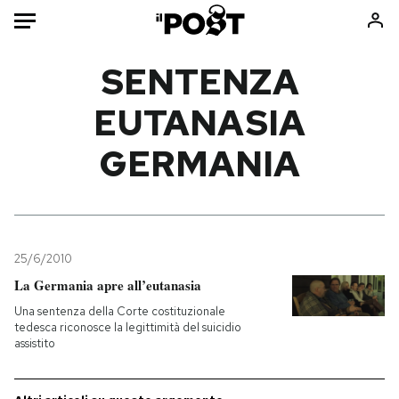
Auto
SENTENZA
EUTANASIA
HOME
GERMANIA
Italia
Moda
Mondo
Libri
Politica
Consumismi
Tecnologia
Storie/Idee
Internet
Ok Boomer!
25/6/2010
Scienza
Media
La Germania apre all’eutanasia
Cultura
Europa
Una sentenza della Corte costituzionale
tedesca riconosce la legittimità del suicidio
Economia
Altrecose
assistito
Sport
Mondiali calcio 2026