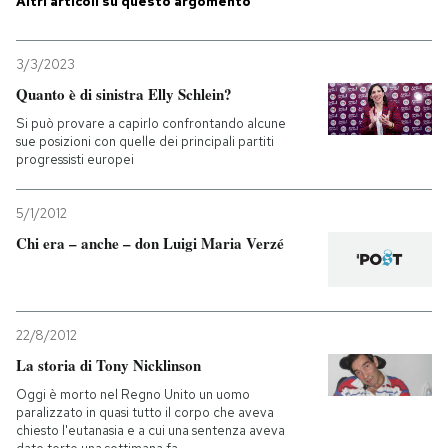
Altri articoli su questo argomento
PODCAST
3/3/2023
Quanto è di sinistra Elly Schlein?
NEWSLETTER
Si può provare a capirlo confrontando alcune
sue posizioni con quelle dei principali partiti
progressisti europei
I MIEI PREFERITI
5/1/2012
SHOP
Chi era – anche – don Luigi Maria Verzé
CALENDARIO
22/8/2012
La storia di Tony Nicklinson
AREA PERSONALE
Oggi è morto nel Regno Unito un uomo
Entra
paralizzato in quasi tutto il corpo che aveva
chiesto l'eutanasia e a cui una sentenza aveva