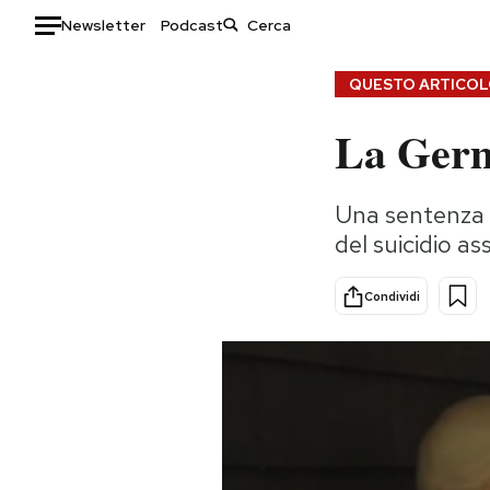
Newsletter
Podcast
Auto
QUESTO ARTICOLO
La Germ
HOME
Italia
Moda
Una sentenza d
Mondo
Libri
del suicidio ass
Politica
Consumismi
Tecnologia
Storie/Idee
Condividi
Internet
Ok Boomer!
Scienza
Media
Cultura
Europa
Economia
Altrecose
Sport
Mondiali calcio 2026