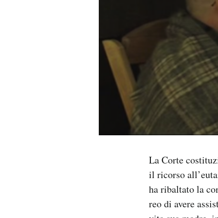
PODCAST
NEWSLETTER
I MIEI PREFERITI
SHOP
CALENDARIO
La Corte costituz
il ricorso all’eut
AREA PERSONALE
ha ribaltato la c
Area Personale
reo di avere assis
Newsletter