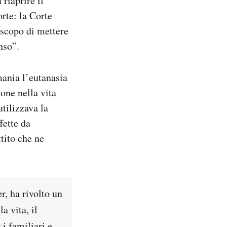
 riaprire il
orte: la Corte
o scopo di mettere
nso”.
ania l’eutanasia
one nella vita
utilizzava la
fette da
ttito che ne
r, ha rivolto un
a vita, il
 i familiari e