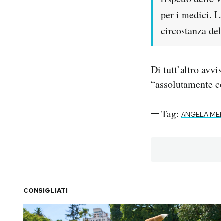
per i medici. L
circostanza del
Di tutt’altro avv
“assolutamente co
Tag:
ANGELA ME
CONSIGLIATI