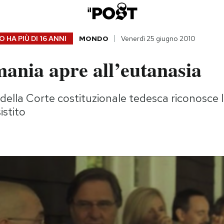
 HA PIÙ DI
16 ANNI
MONDO
Venerdì 25 giugno 2010
ania apre all’eutanasia
ella Corte costituzionale tedesca riconosce la
istito