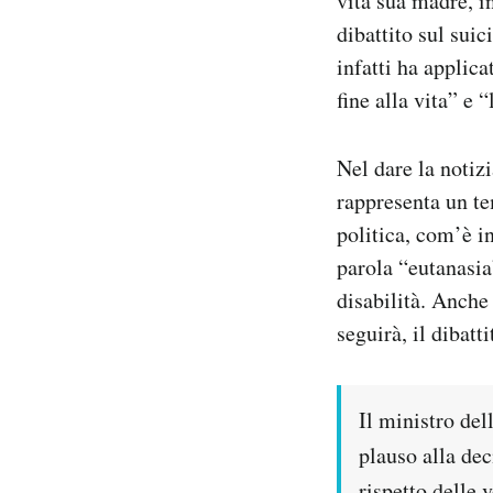
vita sua madre, in
Notifiche mobile
dibattito sul suic
Regala il Post
infatti ha applica
Hai bisogno di aiuto?
fine alla vita” e 
Esci
Nel dare la notiz
rappresenta un te
politica, com’è in
parola “eutanasia
disabilità. Anche 
seguirà, il dibat
Il ministro del
plauso alla dec
rispetto delle 