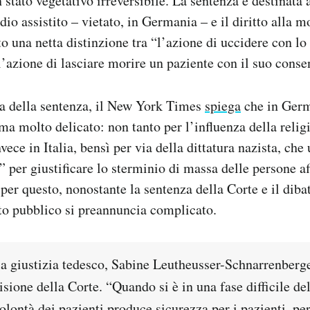
 stato vegetativo irreversibile. La sentenza è destinata a
idio assistito – vietato, in Germania – e il diritto alla m
to una netta distinzione tra “l’azione di uccidere con l
“l’azione di lasciare morire un paziente con il suo conse
ia della sentenza, il New York Times
spiega
che in Germ
ma molto delicato: non tanto per l’influenza della religi
vece in Italia, bensì per via della dittatura nazista, che 
” per giustificare lo sterminio di massa delle persone af
per questo, nonostante la sentenza della Corte e il diba
tito pubblico si preannuncia complicato.
la giustizia tedesco, Sabine Leutheusser-Schnarrenberge
isione della Corte. “Quando si è in una fase difficile dell
volontà dei pazienti produce sicurezza per i pazienti, per