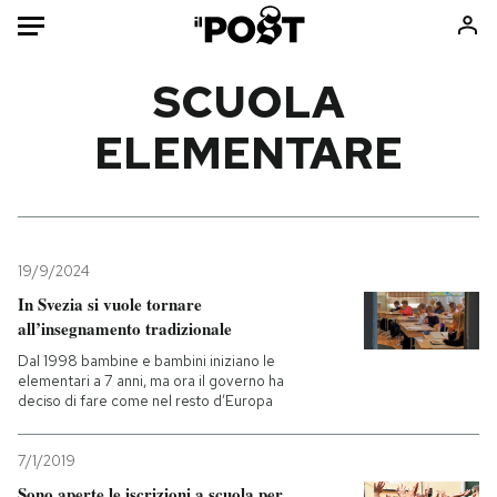
Auto
SCUOLA
ELEMENTARE
HOME
Italia
Moda
Mondo
Libri
Politica
Consumismi
19/9/2024
Tecnologia
Storie/Idee
In Svezia si vuole tornare
Internet
Ok Boomer!
all’insegnamento tradizionale
Scienza
Media
Dal 1998 bambine e bambini iniziano le
Cultura
Europa
elementari a 7 anni, ma ora il governo ha
deciso di fare come nel resto d’Europa
Economia
Altrecose
Sport
Mondiali calcio 2026
7/1/2019
Sono aperte le iscrizioni a scuola per