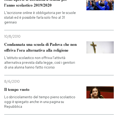
l’anno scolastico 2019/2020
PODCAST
L'iscrizione online è obbligatoria per le scuole
statali ed è possibile farla solo fino al 31
gennaio
NEWSLETTER
10/8/2010
Condannata una scuola di Padova che non
I MIEI PREFERITI
offriva l’ora alternativa alla religione
L'istituto scolastico non offriva l'attività
alternativa prevista dalla legge, così i genitori
SHOP
di una alunna hanno fatto ricorso
CALENDARIO
8/6/2010
Il tempo vuoto
AREA PERSONALE
Lo sbriciolamento del tempo pieno scolastico
oggi è spiegato anche in una pagina su
Repubblica
Entra