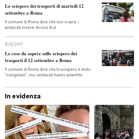
Lo sciopero dei trasporti di martedì 12
settembre a Roma
PODCAST
Il comune di Roma dice che non ci sarà, i
sindacati invece dicono di sì
NEWSLETTER
8/9/2017
Le cose da sapere sullo sciopero dei
I MIEI PREFERITI
trasporti il 12 settembre a Roma
Il comune di Roma dice che lo sciopero è stato
SHOP
"congelato", ma i sindacati hanno smentito
CALENDARIO
In evidenza
AREA PERSONALE
Entra