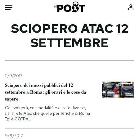
Auto
SCIOPERO ATAC 12
SETTEMBRE
HOME
Italia
Moda
Mondo
Libri
Politica
Consumismi
11/9/2017
Tecnologia
Storie/Idee
Sciopero dei mezzi pubblici del 12
Internet
Ok Boomer!
settembre a Roma: gli orari e le cose da
Scienza
Media
sapere
Cultura
Europa
Coinvolgerà, con modalità e durate diverse,
sia la rete Atac che quelle periferiche di Roma
Economia
Altrecose
Tpl e COTRAL
Sport
Mondiali calcio 2026
9/9/2017