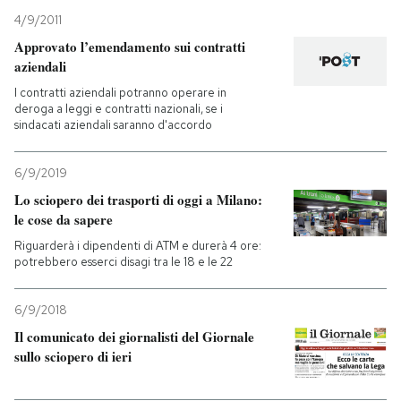
4/9/2011
PODCAST
Approvato l’emendamento sui contratti
aziendali
I contratti aziendali potranno operare in
NEWSLETTER
deroga a leggi e contratti nazionali, se i
sindacati aziendali saranno d'accordo
I MIEI PREFERITI
6/9/2019
Lo sciopero dei trasporti di oggi a Milano:
SHOP
le cose da sapere
Riguarderà i dipendenti di ATM e durerà 4 ore:
potrebbero esserci disagi tra le 18 e le 22
CALENDARIO
6/9/2018
AREA PERSONALE
Il comunicato dei giornalisti del Giornale
sullo sciopero di ieri
Entra