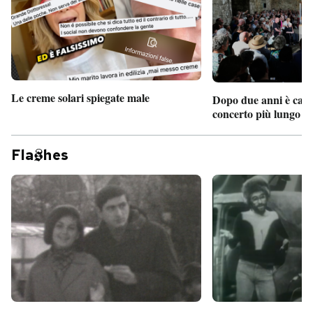
Le creme solari spiegate male
Dopo due anni è camb
concerto più lungo d
Fla
hes