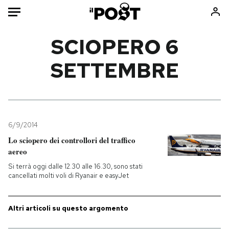
Auto
SCIOPERO 6
SETTEMBRE
HOME
Italia
Moda
Mondo
Libri
Politica
Consumismi
6/9/2014
Tecnologia
Storie/Idee
Lo sciopero dei controllori del traffico
Internet
Ok Boomer!
aereo
Scienza
Media
Si terrà oggi dalle 12.30 alle 16.30, sono stati
Cultura
Europa
cancellati molti voli di Ryanair e easyJet
Economia
Altrecose
Sport
Mondiali calcio 2026
Altri articoli su questo argomento