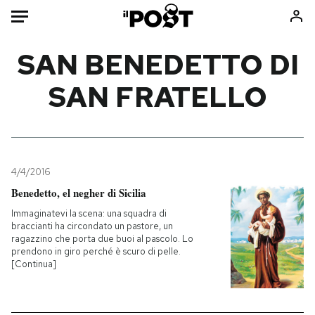
Auto
SAN BENEDETTO DI
SAN FRATELLO
HOME
Italia
Moda
Mondo
Libri
Politica
Consumismi
4/4/2016
Tecnologia
Storie/Idee
Benedetto, el negher di Sicilia
Internet
Ok Boomer!
Immaginatevi la scena: una squadra di
Scienza
Media
braccianti ha circondato un pastore, un
ragazzino che porta due buoi al pascolo. Lo
Cultura
Europa
prendono in giro perché è scuro di pelle.
Economia
Altrecose
[Continua]
Sport
Mondiali calcio 2026