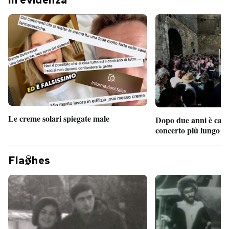
In evidenza
Le creme solari spiegate male
Dopo due anni è camb
concerto più lungo d
Fla
hes