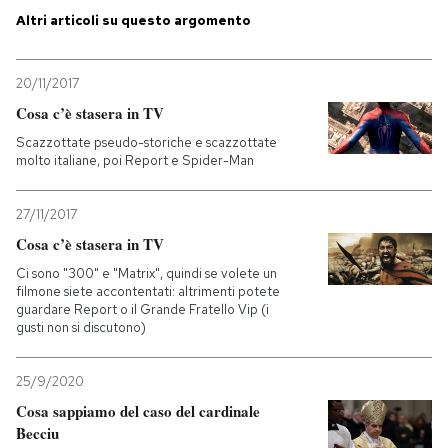
Altri articoli su questo argomento
PODCAST
20/11/2017
NEWSLETTER
Cosa c’è stasera in TV
Scazzottate pseudo-storiche e scazzottate
molto italiane, poi Report e Spider-Man
I MIEI PREFERITI
27/11/2017
SHOP
Cosa c’è stasera in TV
Ci sono "300" e "Matrix", quindi se volete un
filmone siete accontentati: altrimenti potete
CALENDARIO
guardare Report o il Grande Fratello Vip (i
gusti non si discutono)
AREA PERSONALE
25/9/2020
Cosa sappiamo del caso del cardinale
Entra
Becciu