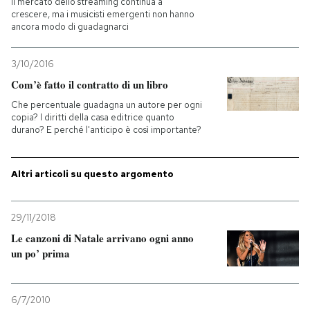
Il mercato dello streaming continua a
crescere, ma i musicisti emergenti non hanno
ancora modo di guadagnarci
PODCAST
3/10/2016
NEWSLETTER
Com’è fatto il contratto di un libro
Che percentuale guadagna un autore per ogni
copia? I diritti della casa editrice quanto
I MIEI PREFERITI
durano? E perché l'anticipo è così importante?
SHOP
Altri articoli su questo argomento
CALENDARIO
29/11/2018
Le canzoni di Natale arrivano ogni anno
un po’ prima
AREA PERSONALE
Entra
6/7/2010