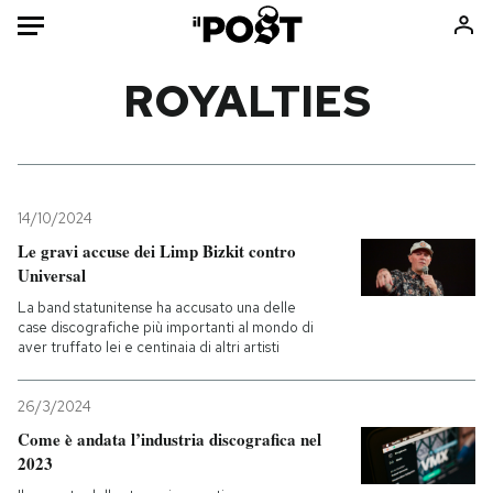
Auto
ROYALTIES
HOME
Italia
Moda
Mondo
Libri
14/10/2024
Politica
Consumismi
Le gravi accuse dei Limp Bizkit contro
Universal
Tecnologia
Storie/Idee
La band statunitense ha accusato una delle
Internet
Ok Boomer!
case discografiche più importanti al mondo di
Scienza
Media
aver truffato lei e centinaia di altri artisti
Cultura
Europa
Economia
Altrecose
26/3/2024
Come è andata l’industria discografica nel
Sport
Mondiali calcio 2026
2023