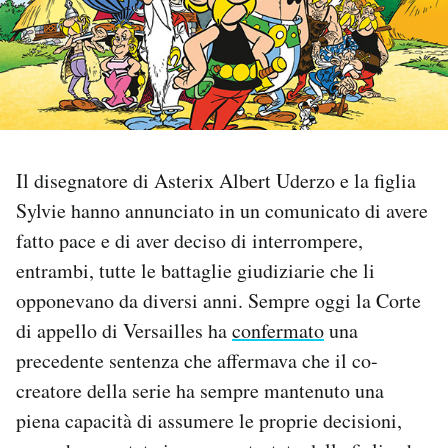
PODCAST
NEWSLETTER
I MIEI PREFERITI
Il disegnatore di Asterix Albert Uderzo e la figlia
Sylvie hanno annunciato in un comunicato di avere
fatto pace e di aver deciso di interrompere,
SHOP
entrambi, tutte le battaglie giudiziarie che li
opponevano da diversi anni. Sempre oggi la Corte
CALENDARIO
di appello di Versailles ha
confermato
una
precedente sentenza che affermava che il co-
AREA PERSONALE
creatore della serie ha sempre mantenuto una
Area Personale
piena capacità di assumere le proprie decisioni,
Newsletter