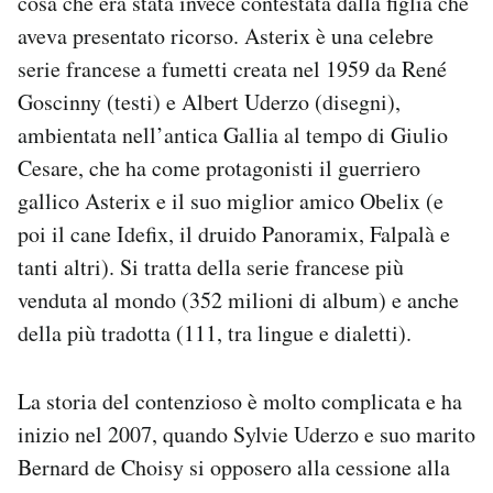
cosa che era stata invece contestata dalla figlia che
Notifiche mobile
aveva presentato ricorso. Asterix è una celebre
Regala il Post
serie francese a fumetti creata nel 1959 da René
Hai bisogno di aiuto?
Goscinny (testi) e Albert Uderzo (disegni),
Esci
ambientata nell’antica Gallia al tempo di Giulio
Cesare, che ha come protagonisti il guerriero
gallico Asterix e il suo miglior amico Obelix (e
poi il cane Idefix, il druido Panoramix, Falpalà e
tanti altri). Si tratta della serie francese più
venduta al mondo (352 milioni di album) e anche
della più tradotta (111, tra lingue e dialetti).
La storia del contenzioso è molto complicata e ha
inizio nel 2007, quando Sylvie Uderzo e suo marito
Bernard de Choisy si opposero alla cessione alla