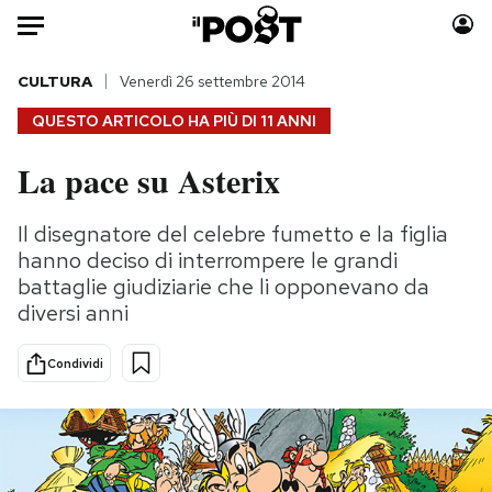
Auto
CULTURA
Venerdì 26 settembre 2014
QUESTO ARTICOLO HA PIÙ DI
11 ANNI
HOME
La pace su Asterix
Italia
Moda
Mondo
Libri
Il disegnatore del celebre fumetto e la figlia
Politica
Consumismi
hanno deciso di interrompere le grandi
Tecnologia
Storie/Idee
battaglie giudiziarie che li opponevano da
diversi anni
Internet
Ok Boomer!
Scienza
Media
Condividi
Cultura
Europa
Economia
Altrecose
Sport
Mondiali calcio 2026