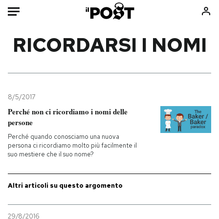
Auto
RICORDARSI I NOMI
HOME
Italia
Moda
Mondo
Libri
8/5/2017
Politica
Consumismi
Perché non ci ricordiamo i nomi delle
persone
Tecnologia
Storie/Idee
Perché quando conosciamo una nuova
Internet
Ok Boomer!
persona ci ricordiamo molto più facilmente il
Scienza
Media
suo mestiere che il suo nome?
Cultura
Europa
Economia
Altrecose
Altri articoli su questo argomento
Sport
Mondiali calcio 2026
29/8/2016