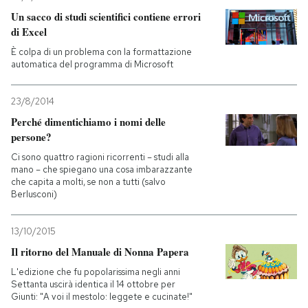
Un sacco di studi scientifici contiene errori
PODCAST
di Excel
È colpa di un problema con la formattazione
automatica del programma di Microsoft
NEWSLETTER
23/8/2014
I MIEI PREFERITI
Perché dimentichiamo i nomi delle
persone?
Ci sono quattro ragioni ricorrenti – studi alla
SHOP
mano – che spiegano una cosa imbarazzante
che capita a molti, se non a tutti (salvo
Berlusconi)
CALENDARIO
13/10/2015
Il ritorno del Manuale di Nonna Papera
AREA PERSONALE
L'edizione che fu popolarissima negli anni
Entra
Settanta uscirà identica il 14 ottobre per
Giunti: "A voi il mestolo: leggete e cucinate!"