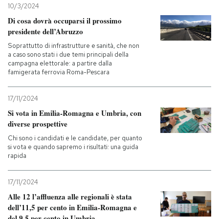
10/3/2024
Di cosa dovrà occuparsi il prossimo
PODCAST
presidente dell’Abruzzo
Soprattutto di infrastrutture e sanità, che non
NEWSLETTER
a caso sono stati i due temi principali della
campagna elettorale: a partire dalla
famigerata ferrovia Roma-Pescara
I MIEI PREFERITI
17/11/2024
Si vota in Emilia-Romagna e Umbria, con
SHOP
diverse prospettive
Chi sono i candidati e le candidate, per quanto
si vota e quando sapremo i risultati: una guida
CALENDARIO
rapida
AREA PERSONALE
17/11/2024
Alle 12 l’affluenza alle regionali è stata
Entra
dell’11,5 per cento in Emilia-Romagna e
del 9,5 per cento in Umbria