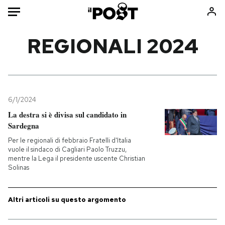
Auto
REGIONALI 2024
HOME
Italia
Moda
Mondo
Libri
6/1/2024
Politica
Consumismi
La destra si è divisa sul candidato in
Sardegna
Tecnologia
Storie/Idee
Per le regionali di febbraio Fratelli d'Italia
Internet
Ok Boomer!
vuole il sindaco di Cagliari Paolo Truzzu,
Scienza
Media
mentre la Lega il presidente uscente Christian
Solinas
Cultura
Europa
Economia
Altrecose
Altri articoli su questo argomento
Sport
Mondiali calcio 2026