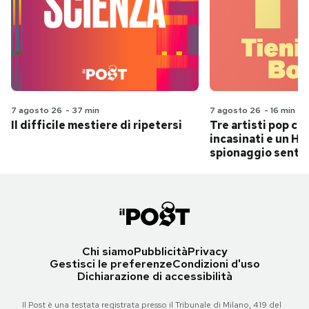
7 agosto 26
-
37 min
7 agosto 26
-
16 min
Il difficile mestiere di ripetersi
Tre artisti pop ch
incasinati e un Hit
spionaggio senti
Chi siamo
Pubblicità
Privacy
Gestisci le preferenze
Condizioni d'uso
Dichiarazione di accessibilità
Il Post è una testata registrata presso il Tribunale di Milano, 419 del