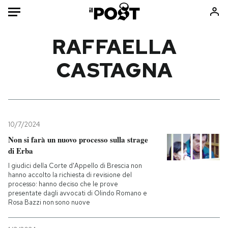
Auto
RAFFAELLA
CASTAGNA
HOME
Italia
Moda
Mondo
Libri
Politica
Consumismi
10/7/2024
Tecnologia
Storie/Idee
Non si farà un nuovo processo sulla strage
Internet
Ok Boomer!
di Erba
Scienza
Media
I giudici della Corte d'Appello di Brescia non
Cultura
Europa
hanno accolto la richiesta di revisione del
processo: hanno deciso che le prove
Economia
Altrecose
presentate dagli avvocati di Olindo Romano e
Rosa Bazzi non sono nuove
Sport
Mondiali calcio 2026