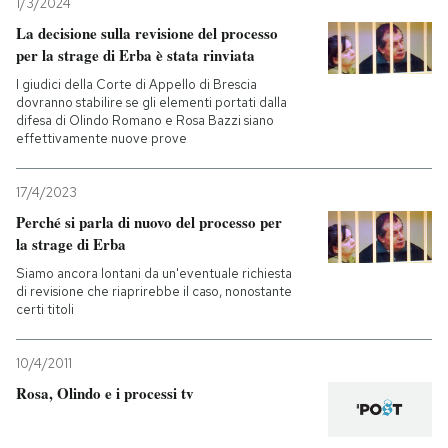
1/3/2024
La decisione sulla revisione del processo
PODCAST
per la strage di Erba è stata rinviata
I giudici della Corte di Appello di Brescia
dovranno stabilire se gli elementi portati dalla
NEWSLETTER
difesa di Olindo Romano e Rosa Bazzi siano
effettivamente nuove prove
I MIEI PREFERITI
17/4/2023
Perché si parla di nuovo del processo per
SHOP
la strage di Erba
Siamo ancora lontani da un'eventuale richiesta
di revisione che riaprirebbe il caso, nonostante
CALENDARIO
certi titoli
10/4/2011
AREA PERSONALE
Rosa, Olindo e i processi tv
Entra