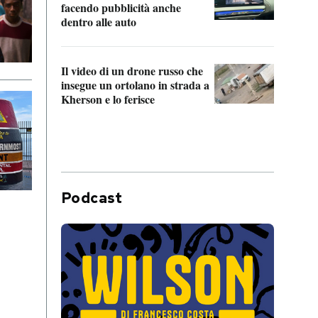
Franc
facendo pubblicità anche
dello
dentro alle auto
Una 
Il video di un drone russo che
statun
insegue un ortolano in strada a
afric
Kherson e lo ferisce
Podcast