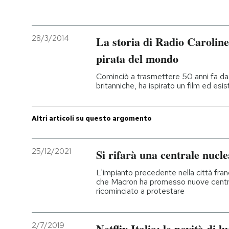
PODCAST
28/3/2014
La storia di Radio Caroline
NEWSLETTER
pirata del mondo
Cominciò a trasmettere 50 anni fa da 
britanniche, ha ispirato un film ed esi
I MIEI PREFERITI
Altri articoli su questo argomento
SHOP
25/12/2021
Si rifarà una centrale nucl
CALENDARIO
L'impianto precedente nella città fra
che Macron ha promesso nuove centrali
AREA PERSONALE
ricominciato a protestare
Entra
2/7/2019
Netflix Italia: le novità di lu