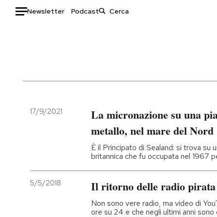
Newsletter
Podcast
Auto
HOME
Italia
Moda
Mondo
Libri
Politica
Consumismi
17/9/2021
La micronazione su una pia
Tecnologia
Storie/Idee
metallo, nel mare del Nord
Internet
Ok Boomer!
È il Principato di Sealand: si trova su 
Scienza
Media
britannica che fu occupata nel 1967 per
Cultura
Europa
Economia
Altrecose
5/5/2018
Il ritorno delle radio pirata
Sport
Mondiali calcio 2026
Non sono vere radio, ma video di Yo
ore su 24 e che negli ultimi anni sono