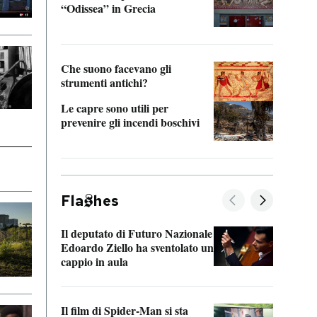
“Odissea” in Grecia
vedi 
Che suono facevano gli
strumenti antichi?
Le capre sono utili per
prevenire gli incendi boschivi
Fla
hes
Il deputato di Futuro Nazionale
La pl
Edoardo Ziello ha sventolato un
da P
cappio in aula
La de
Il film di Spider-Man si sta