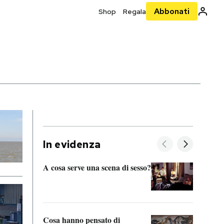
Abbonati
Shop
Regala
In evidenza
A cosa serve una scena di sesso?
La “I
bolog
Cosa hanno pensato di
Se sa