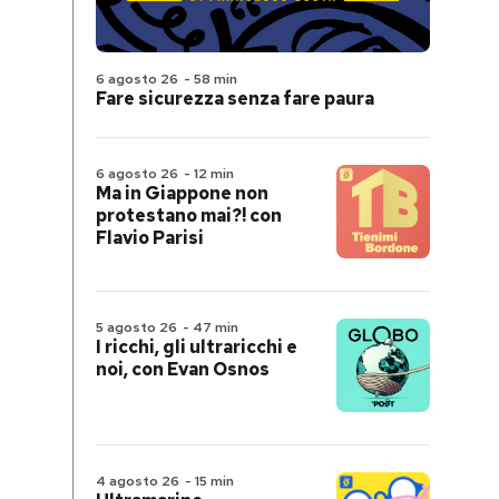
6 agosto 26
-
58 min
Fare sicurezza senza fare paura
6 agosto 26
-
12 min
Ma in Giappone non
protestano mai?! con
Flavio Parisi
5 agosto 26
-
47 min
I ricchi, gli ultraricchi e
noi, con Evan Osnos
4 agosto 26
-
15 min