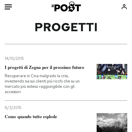
Auto
PROGETTI
HOME
Italia
Moda
Mondo
Libri
14/10/2015
Politica
Consumismi
I progetti di Zegna per il prossimo futuro
Tecnologia
Storie/Idee
Recuperare in Cina malgrado la crisi,
investendo sia sui clienti più ricchi che su un
Internet
Ok Boomer!
mercato più esteso raggiungibile con gli
Scienza
Media
accessori
Cultura
Europa
6/3/2015
Economia
Altrecose
Come quando tutto esplode
Sport
Mondiali calcio 2026