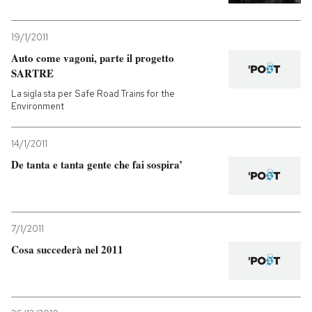
PODCAST
19/1/2011
Auto come vagoni, parte il progetto
SARTRE
NEWSLETTER
La sigla sta per Safe Road Trains for the
Environment
I MIEI PREFERITI
14/1/2011
De tanta e tanta gente che fai sospira’
SHOP
CALENDARIO
7/1/2011
Cosa succederà nel 2011
AREA PERSONALE
Entra