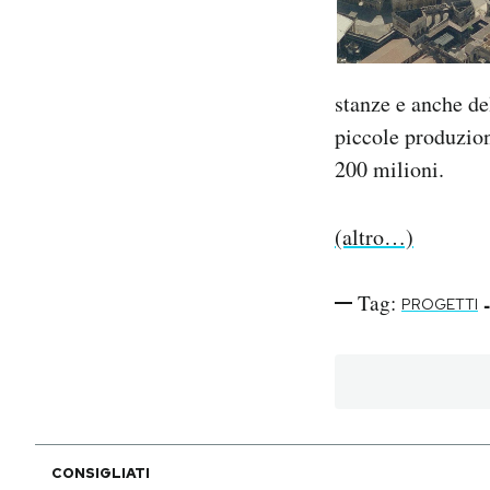
PODCAST
stanze e anche de
NEWSLETTER
piccole produzion
200 milioni.
I MIEI PREFERITI
(altro…)
SHOP
Tag:
-
PROGETTI
CALENDARIO
AREA PERSONALE
Area Personale
CONSIGLIATI
Newsletter