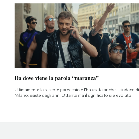
Notifiche mobile
Regala il Post
Hai bisogno di aiuto?
Esci
Da dove viene la parola “maranza”
Ultimamente la si sente parecchio e l'ha usata anche il sindaco di
Milano: esiste dagli anni Ottanta ma il significato si è evoluto