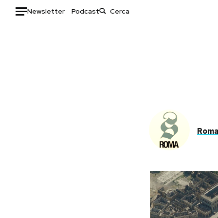
Newsletter
Podcast
Auto
HOME
Italia
Moda
Mondo
Libri
Politica
Consumismi
Tecnologia
Storie/Idee
Rom
Internet
Ok Boomer!
Scienza
Media
Cultura
Europa
Economia
Altrecose
Sport
Mondiali calcio 2026