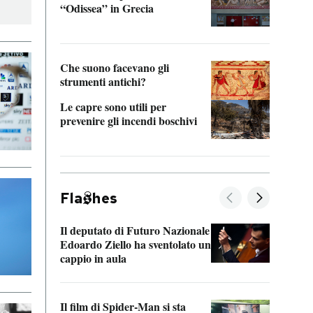
“Odissea” in Grecia
vedi 
Che suono facevano gli
strumenti antichi?
Le capre sono utili per
prevenire gli incendi boschivi
Fla
hes
Il deputato di Futuro Nazionale
La pl
Edoardo Ziello ha sventolato un
da P
cappio in aula
La de
Il film di Spider-Man si sta