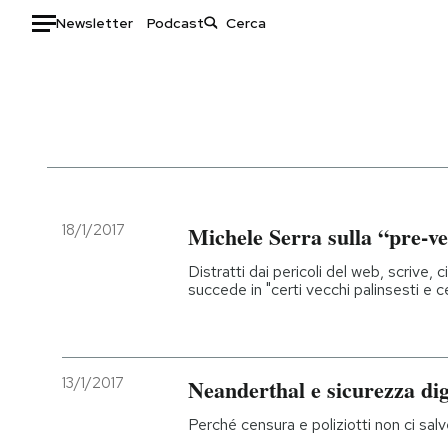
Newsletter
Podcast
Auto
HOME
Italia
Moda
Mondo
Libri
Politica
Consumismi
18/1/2017
Michele Serra sulla “pre-ver
Tecnologia
Storie/Idee
Distratti dai pericoli del web, scrive,
Internet
Ok Boomer!
succede in "certi vecchi palinsesti e ce
Scienza
Media
Cultura
Europa
Economia
Altrecose
13/1/2017
Neanderthal e sicurezza dig
Sport
Mondiali calcio 2026
Perché censura e poliziotti non ci sal