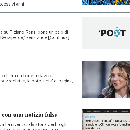
ccessivi anni
sta su Tiziano Renzi pone un paio di
ito Renziperde/Renzivince [Continua]
iacchiera da bar e un lavoro
ra virgolette, le note a pie' di pagina,
 con una notizia falsa
 ha inventato la storia dei brogli
inendo per guadagnare migliaia di