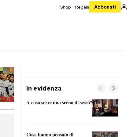
Abbonati
Shop
Regala
In evidenza
A cosa serve una scena di sesso?
La “I
bolog
Cosa hanno pensato di
Se sa