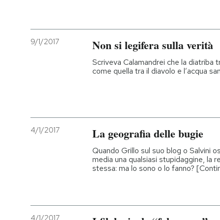
PODCAST
9/1/2017
Non si legifera sulla verità
NEWSLETTER
Scriveva Calamandrei che la diatriba tra
come quella tra il diavolo e l’acqua sa
I MIEI PREFERITI
SHOP
4/1/2017
La geografia delle bugie
CALENDARIO
Quando Grillo sul suo blog o Salvini o
media una qualsiasi stupidaggine, la r
stessa: ma lo sono o lo fanno? [Conti
AREA PERSONALE
Entra
4/1/2017