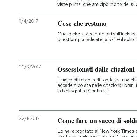
viste prima, che anticipò molto dei su
11/4/2017
Cose che restano
Quello che si è saputo ieri sull’inchie
questioni più radicate, a parte il sol
29/3/2017
Ossessionati dalle citazioni
L'unica differenza di fondo tra una ch
accademico sta nelle citazioni: i brani t
la bibliografia [Continua]
22/1/2017
Come fare un sacco di soldi
Lo ha raccontato al New York Times chi
elettorali di Hillary Clinton in Ohio, f