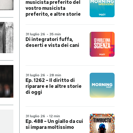
musicista preferito del
vostro musicista
preferito, e altre storie
31 luglio 26
-
35 min
Di integratori fuffa,
deserti e vista dei cani
31 luglio 26
-
28 min
Ep. 1262 – Il diritto di
riparare e le altre storie
di oggi
31 luglio 26
-
12 min
Ep. 488 – Un giallo da cui
si impara moltissimo