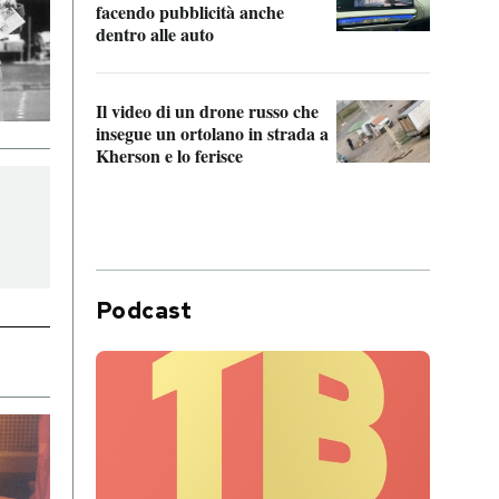
Franc
facendo pubblicità anche
dello
dentro alle auto
Una 
Il video di un drone russo che
statun
insegue un ortolano in strada a
afric
Kherson e lo ferisce
Podcast