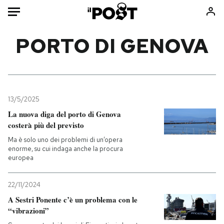
Auto
PORTO DI GENOVA
HOME
Italia
Moda
Mondo
Libri
13/5/2025
Politica
Consumismi
La nuova diga del porto di Genova
costerà più del previsto
Tecnologia
Storie/Idee
Ma è solo uno dei problemi di un’opera
Internet
Ok Boomer!
enorme, su cui indaga anche la procura
Scienza
Media
europea
Cultura
Europa
Economia
Altrecose
22/11/2024
A Sestri Ponente c’è un problema con le
Sport
Mondiali calcio 2026
“vibrazioni”