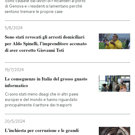
Sono causate dai lavori di Fincantieri al porto
di Genova e i residenti si lamentano perché
sentono tremare le proprie case
PODCAST
5/8/2024
NEWSLETTER
Sono stati revocati gli arresti domiciliari
per Aldo Spinelli, l’imprenditore accusato
di aver corrotto Giovanni Toti
I MIEI PREFERITI
19/7/2024
SHOP
Le conseguenze in Italia del grosso guasto
informatico
CALENDARIO
Ci sono stati meno disagi che in altri paesi
europei e del mondo e hanno riguardato
principalmente il settore dei trasporti
AREA PERSONALE
20/5/2024
Entra
L’inchiesta per corruzione e le grandi