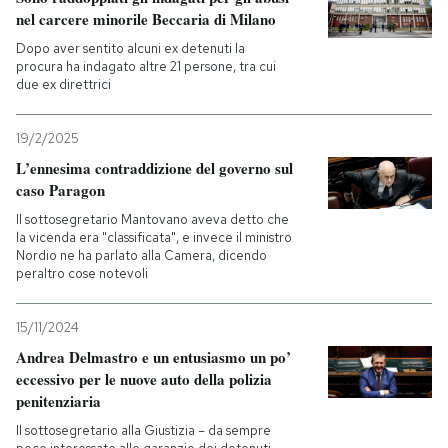
nel carcere minorile Beccaria di Milano
PODCAST
Dopo aver sentito alcuni ex detenuti la
procura ha indagato altre 21 persone, tra cui
due ex direttrici
NEWSLETTER
19/2/2025
L’ennesima contraddizione del governo sul
I MIEI PREFERITI
caso Paragon
Il sottosegretario Mantovano aveva detto che
la vicenda era "classificata", e invece il ministro
SHOP
Nordio ne ha parlato alla Camera, dicendo
peraltro cose notevoli
CALENDARIO
15/11/2024
Andrea Delmastro e un entusiasmo un po’
AREA PERSONALE
eccessivo per le nuove auto della polizia
penitenziaria
Entra
Il sottosegretario alla Giustizia – da sempre