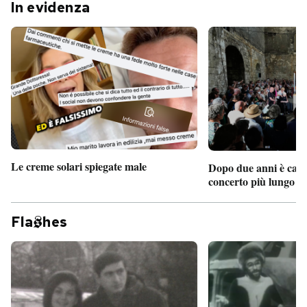
In evidenza
Le creme solari spiegate male
Dopo due anni è camb
concerto più lungo d
Fla
hes