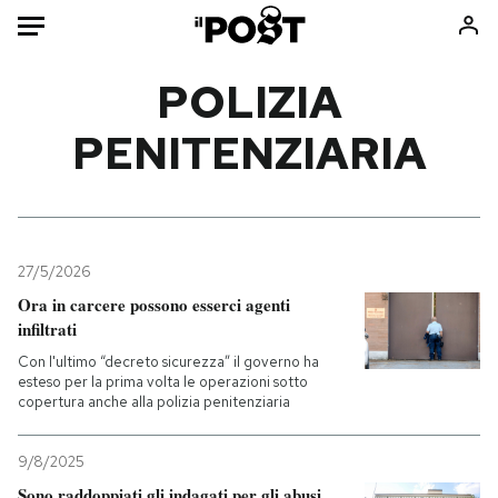
Auto
POLIZIA
PENITENZIARIA
HOME
Italia
Moda
Mondo
Libri
Politica
Consumismi
27/5/2026
Tecnologia
Storie/Idee
Ora in carcere possono esserci agenti
Internet
Ok Boomer!
infiltrati
Scienza
Media
Con l'ultimo “decreto sicurezza” il governo ha
Cultura
Europa
esteso per la prima volta le operazioni sotto
copertura anche alla polizia penitenziaria
Economia
Altrecose
Sport
Mondiali calcio 2026
9/8/2025
Sono raddoppiati gli indagati per gli abusi