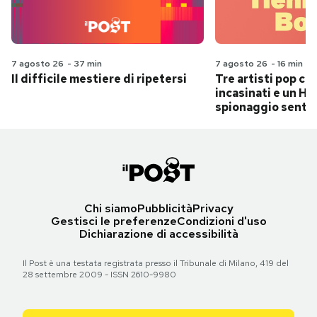
7 agosto 26
-
37 min
7 agosto 26
-
16 min
Il difficile mestiere di ripetersi
Tre artisti pop ch
incasinati e un Hit
spionaggio senti
Chi siamo
Pubblicità
Privacy
Gestisci le preferenze
Condizioni d'uso
Dichiarazione di accessibilità
Il Post è una testata registrata presso il Tribunale di Milano, 419 del
28 settembre 2009 - ISSN 2610-9980