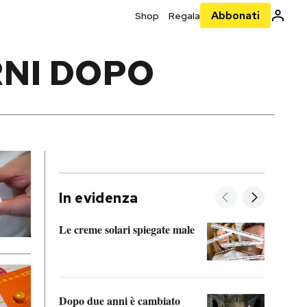
Abbonati
Shop
Regala
RNI DOPO
In evidenza
Le creme solari spiegate male
FitAc
guerr
Dopo due anni è cambiato
A cos