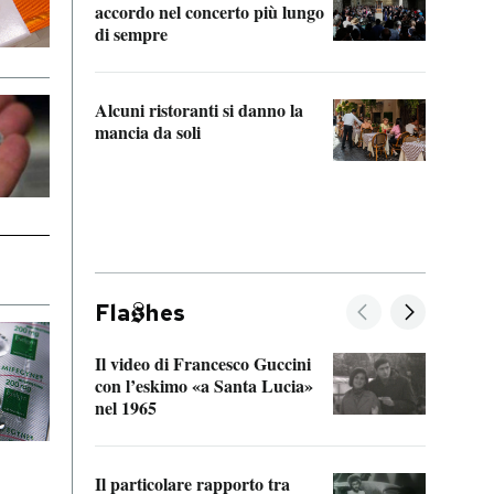
accordo nel concerto più lungo
di sempre
Il ci
parla
Alcuni ristoranti si danno la
nessu
mancia da soli
Fla
hes
Il video di Francesco Guccini
Sulla
con l’eskimo «a Santa Lucia»
vorti
nel 1965
veder
Il particolare rapporto tra
La ve