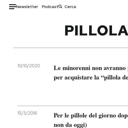
Newsletter
Podcast
Auto
PILLOLA
HOME
Italia
Moda
Mondo
Libri
Politica
Consumismi
10/10/2020
Le minorenni non avranno p
Tecnologia
Storie/Idee
per acquistare la “pillola d
Internet
Ok Boomer!
Scienza
Media
Cultura
Europa
Economia
Altrecose
15/3/2016
Per le pillole del giorno do
Sport
Mondiali calcio 2026
non da oggi)