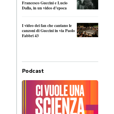
Francesco Guccini e Lucio
“Loco
Dalla, in un video d’epoca
Franc
I video dei fan che cantano le
Il de
canzoni di Guccini in via Paolo
Edoar
Fabbri 43
cappi
Podcast