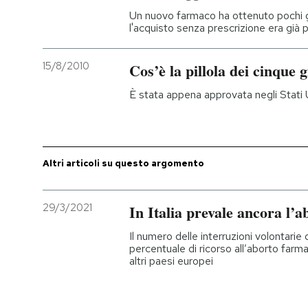
Un nuovo farmaco ha ottenuto pochi gi
l'acquisto senza prescrizione era già 
PODCAST
15/8/2010
Cos’è la pillola dei cinque 
NEWSLETTER
È stata appena approvata negli Stati Uni
I MIEI PREFERITI
Altri articoli su questo argomento
SHOP
29/3/2021
In Italia prevale ancora l’a
CALENDARIO
Il numero delle interruzioni volontarie 
percentuale di ricorso all’aborto far
AREA PERSONALE
altri paesi europei
Entra