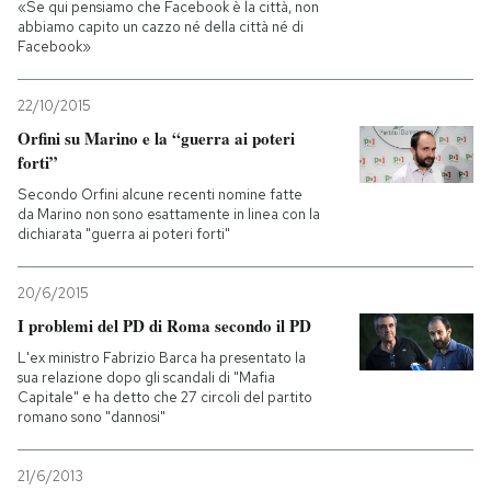
«Se qui pensiamo che Facebook è la città, non
abbiamo capito un cazzo né della città né di
PODCAST
Facebook»
22/10/2015
NEWSLETTER
Orfini su Marino e la “guerra ai poteri
forti”
I MIEI PREFERITI
Secondo Orfini alcune recenti nomine fatte
da Marino non sono esattamente in linea con la
dichiarata "guerra ai poteri forti"
SHOP
20/6/2015
I problemi del PD di Roma secondo il PD
CALENDARIO
L'ex ministro Fabrizio Barca ha presentato la
sua relazione dopo gli scandali di "Mafia
Capitale" e ha detto che 27 circoli del partito
AREA PERSONALE
romano sono "dannosi"
Entra
21/6/2013