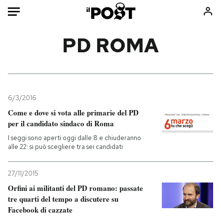
Auto
PD ROMA
HOME
Italia
Moda
Mondo
Libri
6/3/2016
Politica
Consumismi
Come e dove si vota alle primarie del PD
per il candidato sindaco di Roma
Tecnologia
Storie/Idee
I seggi sono aperti oggi dalle 8 e chiuderanno
Internet
Ok Boomer!
alle 22: si può scegliere tra sei candidati
Scienza
Media
Cultura
Europa
27/11/2015
Economia
Altrecose
Orfini ai militanti del PD romano: passate
Sport
Mondiali calcio 2026
tre quarti del tempo a discutere su
Facebook di cazzate