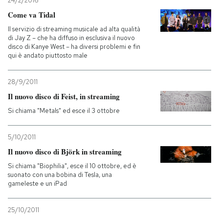
24/2/2016
Come va Tidal
PODCAST
Il servizio di streaming musicale ad alta qualità
di Jay Z – che ha diffuso in esclusiva il nuovo
disco di Kanye West – ha diversi problemi e fin
NEWSLETTER
qui è andato piuttosto male
28/9/2011
I MIEI PREFERITI
Il nuovo disco di Feist, in streaming
Si chiama "Metals" ed esce il 3 ottobre
SHOP
5/10/2011
CALENDARIO
Il nuovo disco di Björk in streaming
Si chiama "Biophilia", esce il 10 ottobre, ed è
suonato con una bobina di Tesla, una
AREA PERSONALE
gameleste e un iPad
Entra
25/10/2011