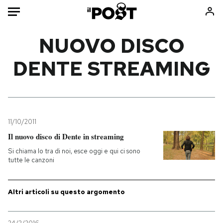
Auto
NUOVO DISCO
DENTE STREAMING
HOME
Italia
Moda
Mondo
Libri
Politica
Consumismi
11/10/2011
Tecnologia
Storie/Idee
Il nuovo disco di Dente in streaming
Internet
Ok Boomer!
Si chiama Io tra di noi, esce oggi e qui ci sono
Scienza
Media
tutte le canzoni
Cultura
Europa
Economia
Altrecose
Altri articoli su questo argomento
Sport
Mondiali calcio 2026