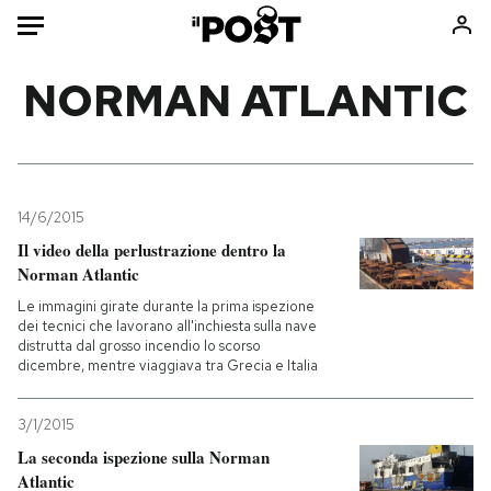
Auto
NORMAN ATLANTIC
HOME
Italia
Moda
Mondo
Libri
14/6/2015
Politica
Consumismi
Il video della perlustrazione dentro la
Norman Atlantic
Tecnologia
Storie/Idee
Le immagini girate durante la prima ispezione
Internet
Ok Boomer!
dei tecnici che lavorano all'inchiesta sulla nave
Scienza
Media
distrutta dal grosso incendio lo scorso
dicembre, mentre viaggiava tra Grecia e Italia
Cultura
Europa
Economia
Altrecose
3/1/2015
Sport
Mondiali calcio 2026
La seconda ispezione sulla Norman
Atlantic