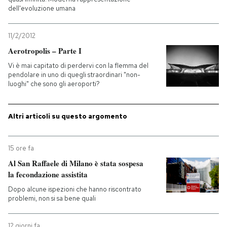
dell'evoluzione umana
PODCAST
11/2/2012
Aerotropolis – Parte I
NEWSLETTER
Vi è mai capitato di perdervi con la flemma del
pendolare in uno di quegli straordinari "non-
luoghi" che sono gli aeroporti?
I MIEI PREFERITI
Altri articoli su questo argomento
SHOP
15 ore fa
CALENDARIO
Al San Raffaele di Milano è stata sospesa
la fecondazione assistita
AREA PERSONALE
Dopo alcune ispezioni che hanno riscontrato
problemi, non si sa bene quali
Entra
12 giorni fa