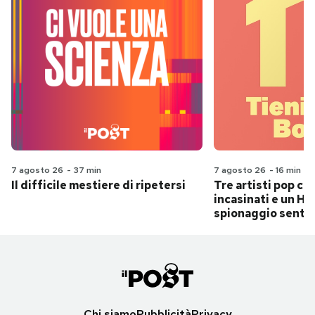
7 agosto 26
-
37 min
7 agosto 26
-
16 min
Il difficile mestiere di ripetersi
Tre artisti pop ch
incasinati e un Hit
spionaggio senti
Chi siamo
Pubblicità
Privacy