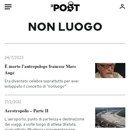
Auto
NON LUOGO
HOME
Italia
Moda
Mondo
Libri
24/7/2023
Politica
Consumismi
È morto l’antropologo francese Marc
Augé
Tecnologia
Storie/Idee
Era diventato celebre soprattutto per aver
Internet
Ok Boomer!
sviluppato il concetto di "nonluogo"
Scienza
Media
Cultura
Europa
17/2/2012
Economia
Altrecose
Aerotropolis – Parte II
Sport
Mondiali calcio 2026
L'aeroporto, punto di partenza e destinazione
dei viaggi, a volte luogo di attesa dilatata,
quasi infinita. Moderna rappresentazione