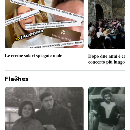
Le creme solari spiegate male
Dopo due anni è camb
concerto più lungo d
Fla
hes