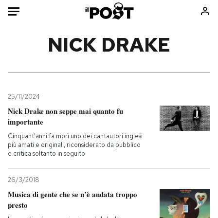
Auto
NICK DRAKE
HOME
Italia
Moda
Mondo
Libri
25/11/2024
Politica
Consumismi
Nick Drake non seppe mai quanto fu
importante
Tecnologia
Storie/Idee
Cinquant'anni fa morì uno dei cantautori inglesi
Internet
Ok Boomer!
più amati e originali, riconsiderato da pubblico
Scienza
Media
e critica soltanto in seguito
Cultura
Europa
Economia
Altrecose
26/3/2018
Musica di gente che se n’è andata troppo
Sport
Mondiali calcio 2026
presto