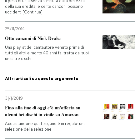
Il peso di un’assenza si misura dalla bellezza
della sua eredità; e certe canzoni possono
ucciderti [Continua]
PODCAST
25/11/2014
NEWSLETTER
Otto canzoni di Nick Drake
Una playlist del cantautore venuto prima di
tutti gli altri e morto 40 anni fa, tratta dai suoi
I MIEI PREFERITI
unici tre dischi
SHOP
Altri articoli su questo argomento
CALENDARIO
31/1/2019
Fino alla fine di oggi c’è un’offerta su
alcuni bei dischi in vinile su Amazon
AREA PERSONALE
Acquistandone quattro, uno è in regalo: una
Entra
selezione della selezione