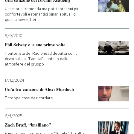
Una canzone dei Dream Academy
Una storia tremenda ma poi si torna sui più
confortevoli e romantici binari abituali di
questa newsletter
9/9/2010
Phil Selway e le sue prime volte
Il batterista dei Radiohead debutta con un
disco solista, "Familial", lontano dalle
atmosfere del gruppo
17/12/2024
Un’altra canzone di Alexi Murdoch
E troppe cose da ricordare
6/4/2025
Zach Braff, “braffiano”
Famoso per la serie di culto “Scrubs”, tra alti e