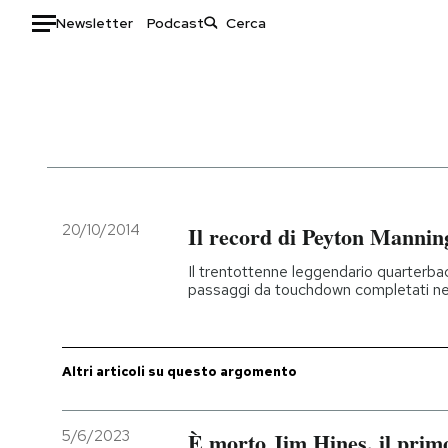
Newsletter
Podcast
Auto
HOME
Italia
Moda
Mondo
Libri
Politica
Consumismi
20/10/2014
Il record di Peyton Mannin
Tecnologia
Storie/Idee
Il trentottenne leggendario quarterbac
Internet
Ok Boomer!
passaggi da touchdown completati ne
Scienza
Media
Cultura
Europa
Economia
Altrecose
Altri articoli su questo argomento
Sport
Mondiali calcio 2026
5/6/2023
È morto Jim Hines, il primo