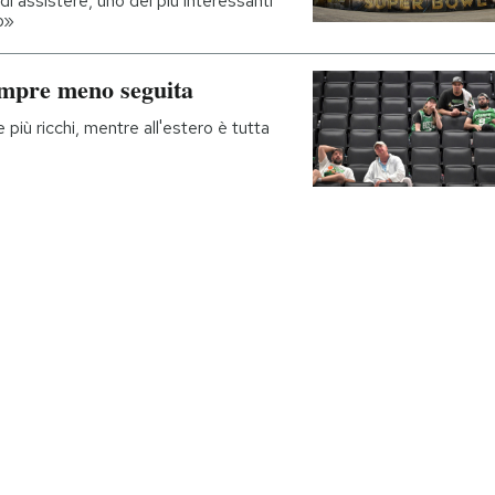
di assistere, uno dei più interessanti
o»
sempre meno seguita
iù ricchi, mentre all'estero è tutta