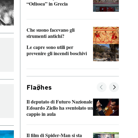
“Odissea” in Grecia
vedi 
Che suono facevano gli
strumenti antichi?
Le capre sono utili per
prevenire gli incendi boschivi
Fla
hes
Il deputato di Futuro Nazionale
La pl
Edoardo Ziello ha sventolato un
da P
cappio in aula
La de
Il film di Spider-Man si sta