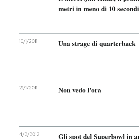
metri in meno di 10 secondi
PODCAST
NEWSLETTER
10/1/2011
Una strage di quarterback
I MIEI PREFERITI
SHOP
21/1/2011
Non vedo l’ora
CALENDARIO
AREA PERSONALE
Entra
4/2/2012
Gli spot del Superbowl in 