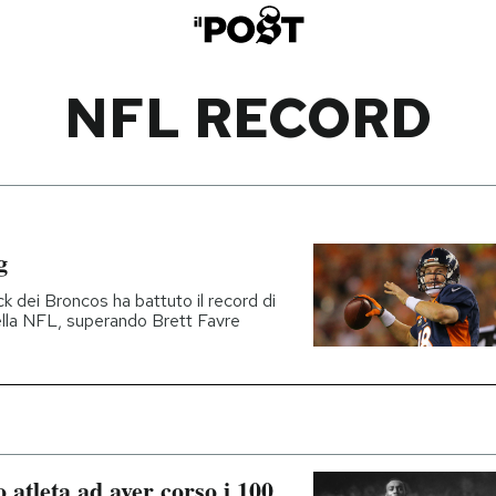
NFL RECORD
g
k dei Broncos ha battuto il record di
lla NFL, superando Brett Favre
 atleta ad aver corso i 100