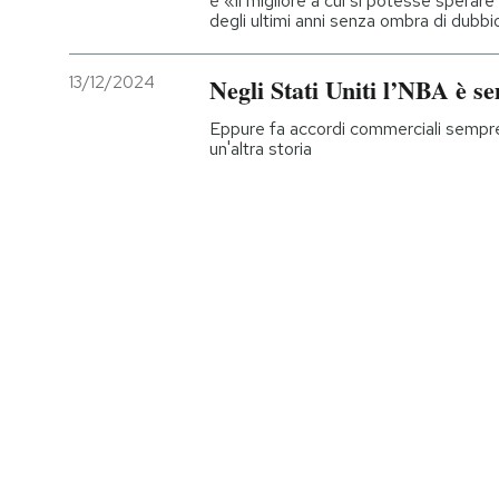
è «il migliore a cui si potesse sperare 
degli ultimi anni senza ombra di dubbi
13/12/2024
Negli Stati Uniti l’NBA è 
Eppure fa accordi commerciali sempre p
un'altra storia