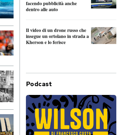
Franc
facendo pubblicità anche
dello
dentro alle auto
Una 
Il video di un drone russo che
statun
insegue un ortolano in strada a
afric
Kherson e lo ferisce
Podcast