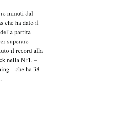
tre minuti dal
 che ha dato il
della partita
per superare
uto il record alla
ack nella NFL –
ning – che ha 38
.