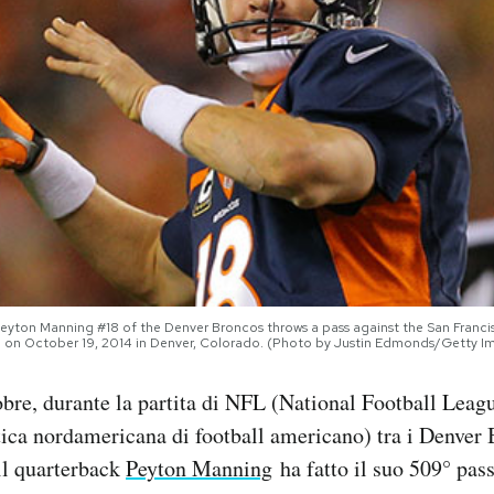
ton Manning #18 of the Denver Broncos throws a pass against the San Francis
gh on October 19, 2014 in Denver, Colorado. (Photo by Justin Edmonds/Getty I
re, durante la partita di NFL (National Football Leag
tica nordamericana di football americano) tra i Denver 
il quarterback
Peyton Manning
ha fatto il suo 509° pas