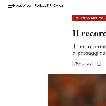
Newsletter
Podcast
Auto
QUESTO ARTICOLO
Il reco
HOME
Italia
Moda
Il trentottenn
Mondo
Libri
di passaggi d
Politica
Consumismi
Tecnologia
Storie/Idee
Condividi
Internet
Ok Boomer!
Scienza
Media
Cultura
Europa
Economia
Altrecose
Sport
Mondiali calcio 2026