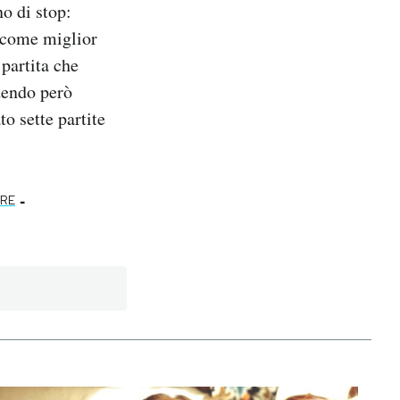
o di stop:
 come miglior
 partita che
dendo però
o sette partite
-
VRE