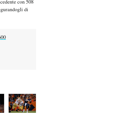
recedente con 508
ugurandogli di
600