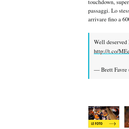
touchdown, super
Notifiche mobile
passaggi. Lo stes
Regala il Post
arrivare fino a 60
Hai bisogno di aiuto?
Esci
Well deserved 
http://t.co/M
— Brett Favre