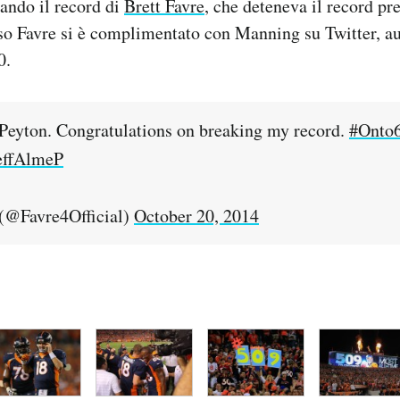
ando il record di
Brett Favre
, che deteneva il record p
so Favre si è complimentato con Manning su Twitter, a
0.
Peyton. Congratulations on breaking my record.
#Onto
EeffAlmeP
 (@Favre4Official)
October 20, 2014