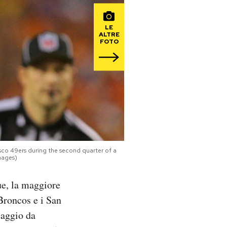
LE
ALTRE
FOTO
co 49ers during the second quarter of a
mages)
ue, la maggiore
Broncos e i San
saggio da