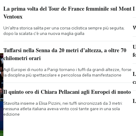
La prima volta del Tour de France femminile sul Mont
I
Ventoux
W
Un'altra storica salita per una corsa ciclistica sempre più seguita;
dopo la scalata c'è una nuova maglia gialla
U
Tuffarsi nella Senna da 20 metri d’altezza, a oltre 70
f
chilometri orari
Agli Europei di nuoto a Parigi tornano i tuffi da grandi altezze, forse
L
la disciplina più spettacolare e pericolosa della manifestazione
c
Il quinto oro di Chiara Pellacani agli Europei di nuoto
L
Stavolta insieme a Elisa Pizzini, nei tuffi sincronizzati da 3 metri:
nessuna atleta italiana aveva vinto così tante gare in una sola
edizione