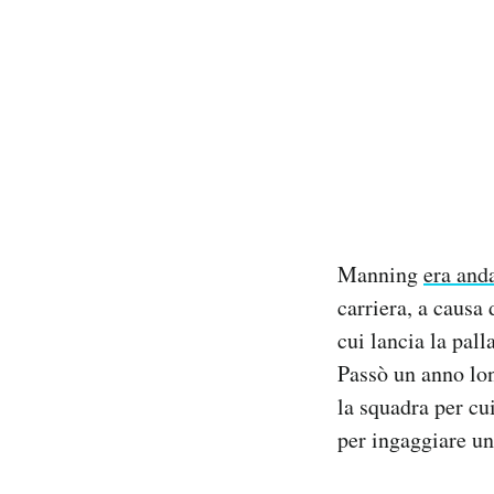
Manning
era anda
carriera, a causa
cui lancia la pal
Passò un anno lon
la squadra per cu
per ingaggiare u