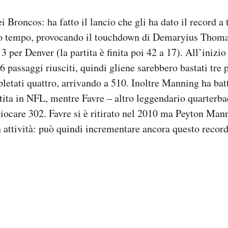
 Broncos: ha fatto il lancio che gli ha dato il record a 
o tempo, provocando il touchdown di Demaryius Thomas
3 per Denver (la partita è finita poi 42 a 17). All’inizio 
 passaggi riusciti, quindi gliene sarebbero bastati tre 
letati quattro, arrivando a 510. Inoltre Manning ha batt
ita in NFL, mentre Favre – altro leggendario quarterb
iocare 302. Favre si è ritirato nel 2010 ma Peyton Man
n attività: può quindi incrementare ancora questo record