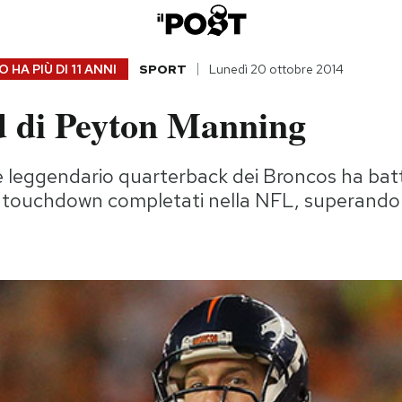
 HA PIÙ DI
11 ANNI
SPORT
Lunedì 20 ottobre 2014
rd di Peyton Manning
e leggendario quarterback dei Broncos ha batt
a touchdown completati nella NFL, superando