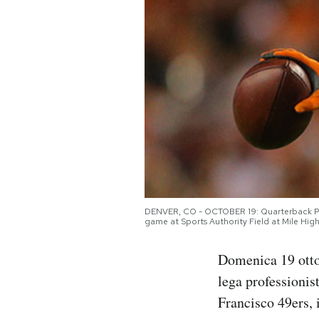
PODCAST
NEWSLETTER
I MIEI PREFERITI
SHOP
DENVER, CO - OCTOBER 19: Quarterback Pey
CALENDARIO
game at Sports Authority Field at Mile Hi
Domenica 19 ottob
AREA PERSONALE
lega professionis
Area Personale
Francisco 49ers, 
Newsletter