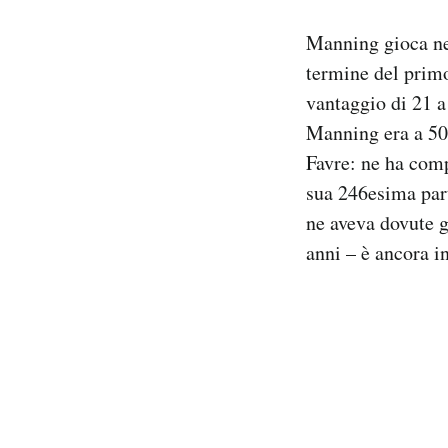
Manning gioca nei
termine del prim
vantaggio di 21 a 
Manning era a 506
Favre: ne ha comp
sua 246esima part
ne aveva dovute g
anni – è ancora i