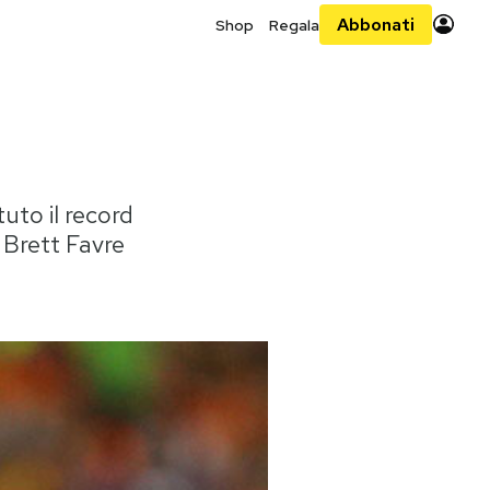
Abbonati
Shop
Regala
uto il record
 Brett Favre