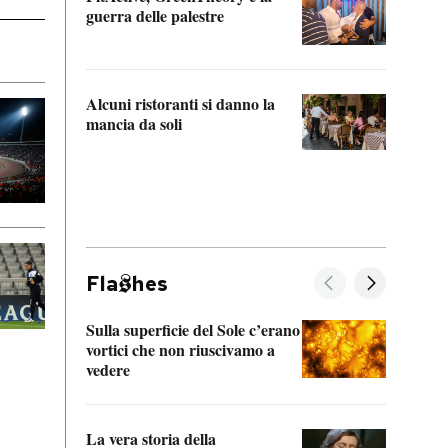
“Odis
guerra delle palestre
Che s
strum
Alcuni ristoranti si danno la
mancia da soli
Fla
hes
Sulla superficie del Sole c’erano
Il fi
vortici che non riuscivamo a
facen
vedere
dentr
La vera storia della
Il vi