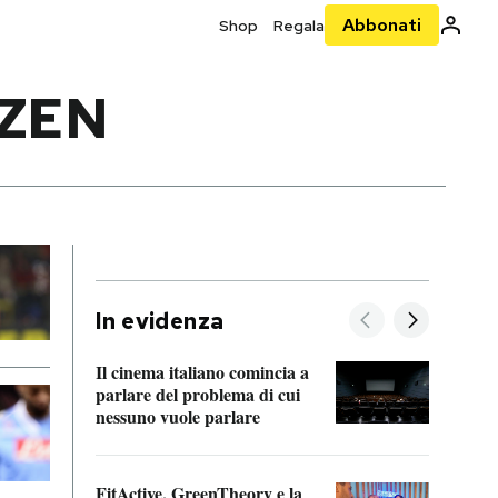
Abbonati
Shop
Regala
LZEN
In evidenza
Il cinema italiano comincia a
A cos
parlare del problema di cui
nessuno vuole parlare
Cosa 
FitActive, GreenTheory e la