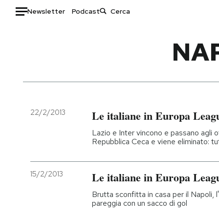
Newsletter
Podcast
Auto
NAP
HOME
Italia
Moda
Mondo
Libri
Politica
Consumismi
22/2/2013
Le italiane in Europa Leag
Tecnologia
Storie/Idee
Lazio e Inter vincono e passano agli ot
Internet
Ok Boomer!
Repubblica Ceca e viene eliminato: tutt
Scienza
Media
Cultura
Europa
15/2/2013
Le italiane in Europa Leag
Economia
Altrecose
Brutta sconfitta in casa per il Napoli, 
Sport
Mondiali calcio 2026
pareggia con un sacco di gol