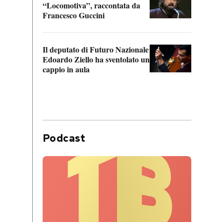
“Locomotiva”, raccontata da
inseg
Francesco Guccini
Khers
Il deputato di Futuro Nazionale
La pl
Edoardo Ziello ha sventolato un
da P
cappio in aula
Podcast