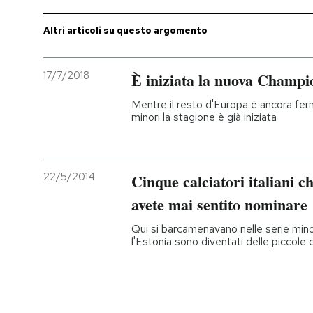
PODCAST
Altri articoli su questo argomento
NEWSLETTER
17/7/2018
È iniziata la nuova Champ
Mentre il resto d'Europa è ancora fer
minori la stagione è già iniziata
I MIEI PREFERITI
SHOP
22/5/2014
Cinque calciatori italiani c
avete mai sentito nominare
CALENDARIO
Qui si barcamenavano nelle serie minor
l'Estonia sono diventati delle piccole 
AREA PERSONALE
Entra