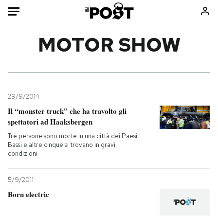
Auto
MOTOR SHOW
HOME
Italia
Moda
Mondo
Libri
29/9/2014
Politica
Consumismi
Il “monster truck” che ha travolto gli
spettatori ad Haaksbergen
Tecnologia
Storie/Idee
Tre persone sono morte in una città dei Paesi
Internet
Ok Boomer!
Bassi e altre cinque si trovano in gravi
Scienza
Media
condizioni
Cultura
Europa
Economia
Altrecose
5/9/2011
Born electric
Sport
Mondiali calcio 2026