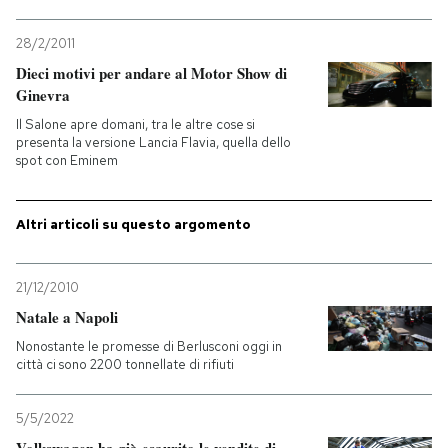
PODCAST
28/2/2011
Dieci motivi per andare al Motor Show di
Ginevra
NEWSLETTER
Il Salone apre domani, tra le altre cose si
presenta la versione Lancia Flavia, quella dello
spot con Eminem
I MIEI PREFERITI
Altri articoli su questo argomento
SHOP
21/12/2010
CALENDARIO
Natale a Napoli
Nonostante le promesse di Berlusconi oggi in
città ci sono 2200 tonnellate di rifiuti
AREA PERSONALE
Entra
5/5/2022
Volkswagen ha già esaurito le vendite di