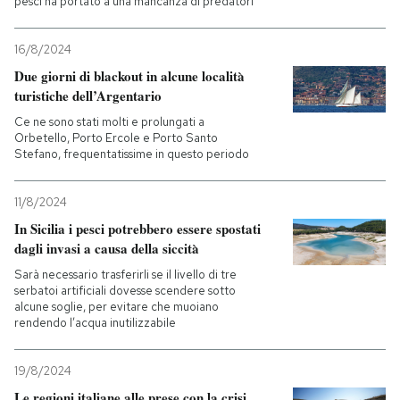
pesci ha portato a una mancanza di predatori
16/8/2024
Due giorni di blackout in alcune località
turistiche dell’Argentario
Ce ne sono stati molti e prolungati a
Orbetello, Porto Ercole e Porto Santo
Stefano, frequentatissime in questo periodo
11/8/2024
In Sicilia i pesci potrebbero essere spostati
dagli invasi a causa della siccità
Sarà necessario trasferirli se il livello di tre
serbatoi artificiali dovesse scendere sotto
alcune soglie, per evitare che muoiano
rendendo l’acqua inutilizzabile
19/8/2024
Le regioni italiane alle prese con la crisi