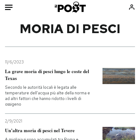
Auto
MORIA DI PESCI
HOME
Italia
Moda
Mondo
Libri
11/6/2023
Politica
Consumismi
La grave moria di pesci lungo le coste del
Texas
Tecnologia
Storie/Idee
Secondo le autorità locali è legata alle
Internet
Ok Boomer!
temperature dell'acqua più alte della norma e
Scienza
Media
ad altri fattori che hanno ridotto i livelli di
ossigeno
Cultura
Europa
Economia
Altrecose
2/9/2021
Sport
Mondiali calcio 2026
Un’altra moria di pesci nel Tevere
A migliaia si sono accumulati tra Roma e