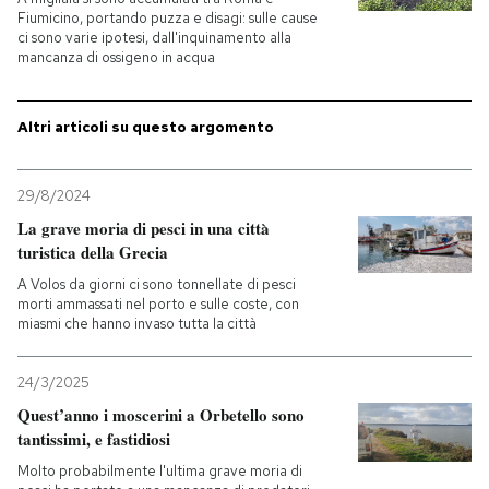
Fiumicino, portando puzza e disagi: sulle cause
ci sono varie ipotesi, dall'inquinamento alla
PODCAST
mancanza di ossigeno in acqua
NEWSLETTER
Altri articoli su questo argomento
I MIEI PREFERITI
29/8/2024
La grave moria di pesci in una città
turistica della Grecia
SHOP
A Volos da giorni ci sono tonnellate di pesci
morti ammassati nel porto e sulle coste, con
miasmi che hanno invaso tutta la città
CALENDARIO
24/3/2025
AREA PERSONALE
Quest’anno i moscerini a Orbetello sono
tantissimi, e fastidiosi
Entra
Molto probabilmente l'ultima grave moria di