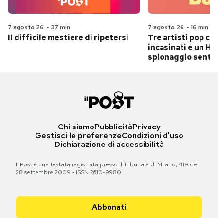
7 agosto 26
-
37 min
7 agosto 26
-
16 min
Il difficile mestiere di ripetersi
Tre artisti pop ch
incasinati e un Hit
spionaggio senti
Chi siamo
Pubblicità
Privacy
Gestisci le preferenze
Condizioni d'uso
Dichiarazione di accessibilità
Il Post è una testata registrata presso il Tribunale di Milano, 419 del
28 settembre 2009 - ISSN 2610-9980
Abbonati