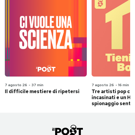
7 agosto 26
-
37 min
7 agosto 26
-
16 min
Il difficile mestiere di ripetersi
Tre artisti pop ch
incasinati e un Hit
spionaggio senti