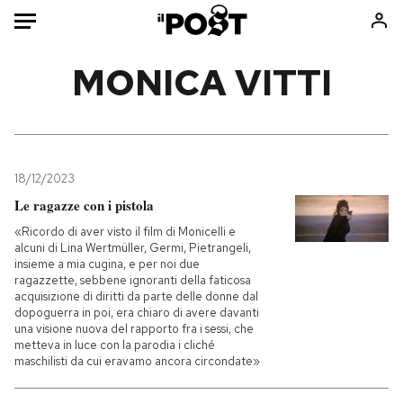
Auto
MONICA VITTI
HOME
Italia
Moda
Mondo
Libri
18/12/2023
Politica
Consumismi
Le ragazze con i pistola
Tecnologia
Storie/Idee
«Ricordo di aver visto il film di Monicelli e
alcuni di Lina Wertmüller, Germi, Pietrangeli,
Internet
Ok Boomer!
insieme a mia cugina, e per noi due
Scienza
Media
ragazzette, sebbene ignoranti della faticosa
acquisizione di diritti da parte delle donne dal
Cultura
Europa
dopoguerra in poi, era chiaro di avere davanti
una visione nuova del rapporto fra i sessi, che
Economia
Altrecose
metteva in luce con la parodia i cliché
Sport
Mondiali calcio 2026
maschilisti da cui eravamo ancora circondate»