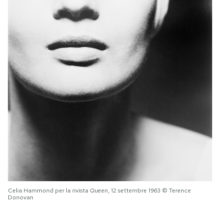
PODCAST
NEWSLETTER
I MIEI PREFERITI
SHOP
CALENDARIO
AREA PERSONALE
Celia Hammond per la rivista
Queen
, 12 settembre 1963 © Terence
Donovan
Area Personale
Newsletter