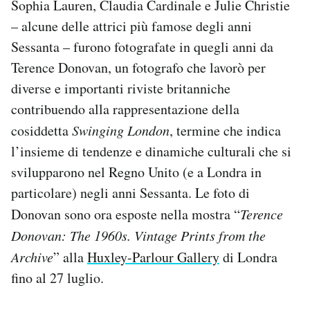
Sophia Lauren, Claudia Cardinale e Julie Christie
Notifiche mobile
– alcune delle attrici più famose degli anni
Regala il Post
Sessanta – furono fotografate in quegli anni da
Hai bisogno di aiuto?
Terence Donovan, un fotografo che lavorò per
Esci
diverse e importanti riviste britanniche
contribuendo alla rappresentazione della
cosiddetta
Swinging London
, termine che indica
l’insieme di tendenze e dinamiche culturali che si
svilupparono nel Regno Unito (e a Londra in
particolare) negli anni Sessanta. Le foto di
Donovan sono ora esposte nella mostra “
Terence
Donovan: The 1960s. Vintage Prints from the
Archive
” alla
Huxley-Parlour Gallery
di Londra
fino al 27 luglio.