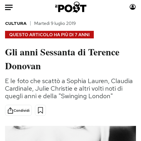
Auto
CULTURA
Martedì 9 luglio 2019
QUESTO ARTICOLO HA PIÙ DI
7 ANNI
HOME
Gli anni Sessanta di Terence
Italia
Moda
Donovan
Mondo
Libri
Politica
Consumismi
E le foto che scattò a Sophia Lauren, Claudia
Tecnologia
Storie/Idee
Cardinale, Julie Christie e altri volti noti di
Internet
Ok Boomer!
quegli anni e della "Swinging London"
Scienza
Media
Cultura
Europa
Condividi
Economia
Altrecose
Sport
Mondiali calcio 2026