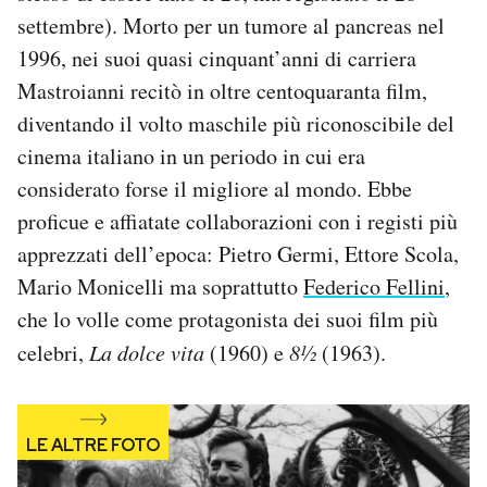
Notifiche mobile
settembre). Morto per un tumore al pancreas nel
Regala il Post
1996, nei suoi quasi cinquant’anni di carriera
Hai bisogno di aiuto?
Mastroianni recitò in oltre centoquaranta film,
Esci
diventando il volto maschile più riconoscibile del
cinema italiano in un periodo in cui era
considerato forse il migliore al mondo. Ebbe
proficue e affiatate collaborazioni con i registi più
apprezzati dell’epoca: Pietro Germi, Ettore Scola,
Mario Monicelli ma soprattutto
Federico Fellini
,
che lo volle come protagonista dei suoi film più
celebri,
La dolce vita
(1960) e
8½
(1963).