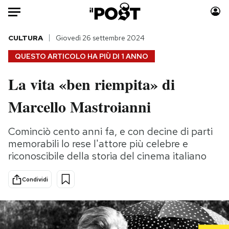
Auto
CULTURA
Giovedì 26 settembre 2024
QUESTO ARTICOLO HA PIÙ DI
1 ANNO
HOME
La vita «ben riempita» di
Italia
Moda
Marcello Mastroianni
Mondo
Libri
Politica
Consumismi
Cominciò cento anni fa, e con decine di parti
Tecnologia
Storie/Idee
memorabili lo rese l'attore più celebre e
Internet
Ok Boomer!
riconoscibile della storia del cinema italiano
Scienza
Media
Cultura
Europa
Condividi
Economia
Altrecose
Sport
Mondiali calcio 2026