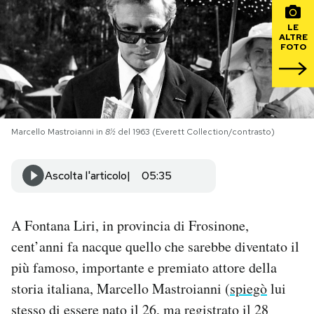
LE
PODCAST
ALTRE
FOTO
NEWSLETTER
I MIEI PREFERITI
Marcello Mastroianni in
8½
del 1963 (Everett Collection/contrasto)
SHOP
Ascolta l'articolo
05:35
CALENDARIO
A Fontana Liri, in provincia di Frosinone,
cent’anni fa nacque quello che sarebbe diventato il
AREA PERSONALE
più famoso, importante e premiato attore della
storia italiana, Marcello Mastroianni (
spiegò
lui
Area Personale
stesso di essere nato il 26, ma registrato il 28
Newsletter