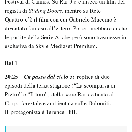
Festival di Cannes. Su Rai 3 c’è invece un film del
Notifiche mobile
regista di
Sliding Doors,
mentre su Rete
Regala il Post
Quattro c’è il film con cui Gabriele Muccino è
Hai bisogno di aiuto?
diventato famoso all’estero. Poi ci sarebbero anche
Esci
le partite della Serie A, che però sono trasmesse in
esclusiva da Sky e Mediaset Premium.
Rai 1
20.25 –
Un passo dal cielo 3
:
replica di due
episodi della terza stagione (“La scomparsa di
Pietro” e “Il toro”) della serie Rai dedicata al
Corpo forestale e ambientata sulle Dolomiti.
Il protagonista è Terence Hill.