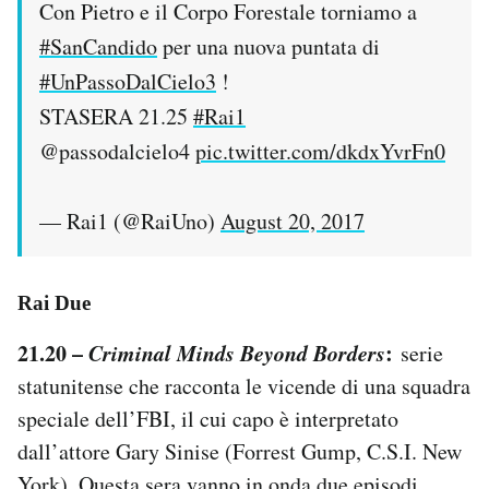
Con Pietro e il Corpo Forestale torniamo a
#SanCandido
per una nuova puntata di
#UnPassoDalCielo3
!
STASERA 21.25
#Rai1
@passodalcielo4
pic.twitter.com/dkdxYvrFn0
— Rai1 (@RaiUno)
August 20, 2017
Rai Due
21.20 –
Criminal Minds Beyond Borders
:
serie
statunitense che racconta le vicende di una squadra
speciale dell’FBI, il cui capo è interpretato
dall’attore Gary Sinise (Forrest Gump, C.S.I. New
York). Questa sera vanno in onda due episodi,