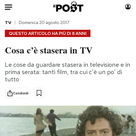
Auto
TV
Domenica 20 agosto 2017
QUESTO ARTICOLO HA PIÙ DI
8 ANNI
HOME
Cosa c’è stasera in TV
Italia
Moda
Mondo
Libri
Le cose da guardare stasera in televisione e in
Politica
Consumismi
prima serata: tanti film, tra cui c'è un po' di
Tecnologia
Storie/Idee
tutto
Internet
Ok Boomer!
Condividi
Scienza
Media
Cultura
Europa
Economia
Altrecose
Sport
Mondiali calcio 2026