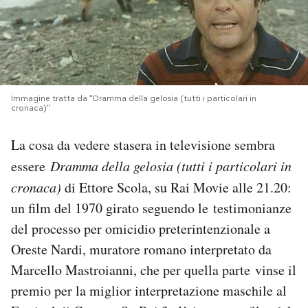
PODCAST
NEWSLETTER
Immagine tratta da "Dramma della gelosia (tutti i particolari in
cronaca)"
I MIEI PREFERITI
La cosa da vedere stasera in televisione sembra
essere
Dramma della gelosia (tutti i particolari in
SHOP
cronaca)
di Ettore Scola, su Rai Movie alle 21.20:
un film del 1970 girato seguendo le testimonianze
CALENDARIO
del processo per omicidio preterintenzionale a
Oreste Nardi, muratore romano interpretato da
AREA PERSONALE
Marcello Mastroianni, che per quella parte vinse il
Area Personale
premio per la miglior interpretazione maschile al
Newsletter